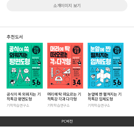
소개이미지 보기
추천도서
머리에 탁 떠오르는 기
공식이 쏙 외워지는 기
눈앞에 짠 펼쳐지는 기
적특강 각과 다각형
적특강 평면도형
적특강 입체도형
기적학습연구소
기적학습연구소
기적학습연구소
PC버전