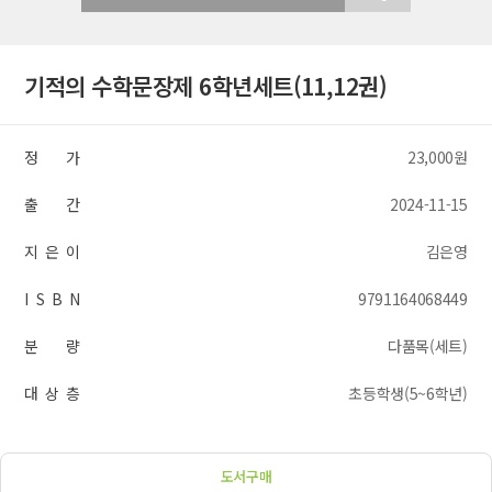
기적의 수학문장제 6학년세트(11,12권)
정 가
23,000원
출 간
2024-11-15
지 은 이
김은영
I S B N
9791164068449
분 량
다품목(세트)
대 상 층
초등학생(5~6학년)
도서구매