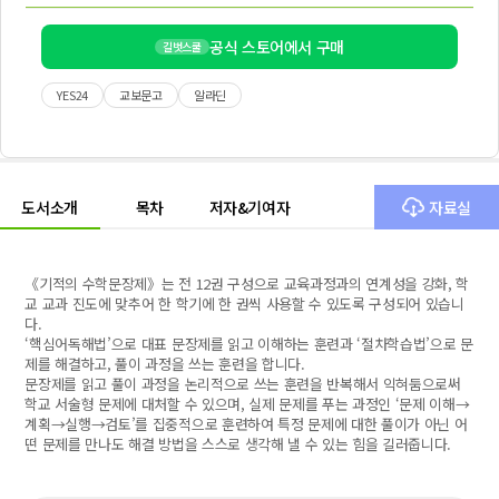
공식 스토어에서 구매
길벗스쿨
YES24
교보문고
알라딘
도서소개
목차
저자&기여자
자료실
《기적의 수학문장제》는 전 12권 구성으로 교육과정과의 연계성을 강화, 학
교 교과 진도에 맞추어 한 학기에 한 권씩 사용할 수 있도록 구성되어 있습니
다.
‘핵심어독해법’으로 대표 문장제를 읽고 이해하는 훈련과 ‘절차학습법’으로 문
제를 해결하고, 풀이 과정을 쓰는 훈련을 합니다.
문장제를 읽고 풀이 과정을 논리적으로 쓰는 훈련을 반복해서 익혀둠으로써
학교 서술형 문제에 대처할 수 있으며, 실제 문제를 푸는 과정인 ‘문제 이해→
계획→실행→검토’를 집중적으로 훈련하여 특정 문제에 대한 풀이가 아닌 어
떤 문제를 만나도 해결 방법을 스스로 생각해 낼 수 있는 힘을 길러줍니다.