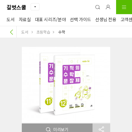
길벗스쿨
도서
자료실
대표 시리즈/분야
선택 가이드
선생님 전용
고객
도서
초등학습
수학
미리보기