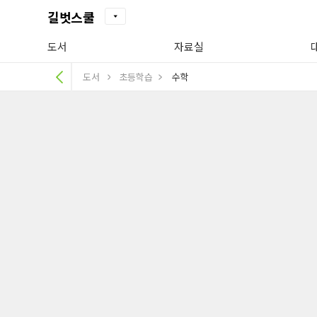
길벗스쿨
도서
자료실
도서
초등학습
수학