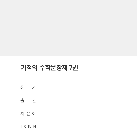
기적의 수학문장제 7권
정 가
출 간
지 은 이
I S B N