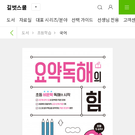
길벗스쿨
도서
자료실
대표 시리즈/분야
선택 가이드
선생님 전용
고객
도서
초등학습
국어