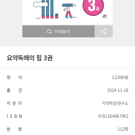
미리보기
요약독해의 힘 3권
정 가
12,000원
출 간
2024-11-18
지 은 이
기적학습연구소
I S B N
9791164067992
분 량
112쪽