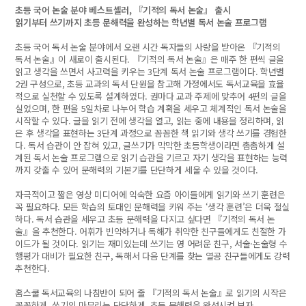
초등 국어 논술 분야 베스트셀러, 『기적의 독서 논술』 출시
읽기부터 쓰기까지 초등 문해력을 완성하는 학년별 독서 논술 프로그램
초등 국어 독서 논술 분야에서 오랜 시간 독자들의 사랑을 받아온 『기적의
독서 논술』이 새로이 출시된다. 『기적의 독서 논술』은 매주 한 편씩 글을
읽고 생각을 쓰면서 사고력을 키우는 3단계 독서 논술 프로그램이다. 학년별
2권 구성으로, 초등 교과의 독서 단원을 참고해 가정에서도 독서교육을 효율
적으로 실천할 수 있도록 설계하였다. 권마다 교과 주제에 맞추어 4편의 글을
실었으며, 한 편을 5일차로 나누어 학습 계획을 세우고 체계적인 독서 논술을
시작할 수 있다. 글을 읽기 전에 생각을 열고, 읽는 중에 내용을 정리하며, 읽
은 후 생각을 표현하는 3단계 과정으로 꼼꼼한 책 읽기와 생각 쓰기를 경험한
다. 독서 습관이 안 잡혀 있고, 글쓰기가 막막한 초등학생이라면 촘촘하게 설
계된 독서 논술 프로그램으로 읽기 습관을 기르고 자기 생각을 표현하는 능력
까지 갖출 수 있어 문해력의 기본기를 단단하게 세울 수 있을 것이다.
자극적이고 짧은 영상 미디어에 익숙한 요즘 아이들에게 읽기와 쓰기 훈련은
꼭 필요하다. 모든 학습의 토대인 문해력을 키워 주는 ‘생각 훈련’은 더욱 절실
하다. 독서 습관을 세우고 초등 문해력을 다지고 싶다면 『기적의 독서 논
술』을 추천한다. 어휘가 빈약하거나 독해가 취약한 친구들에게도 친절한 가
이드가 될 것이다. 읽기는 재미있는데 쓰기는 영 어려운 친구, 서술·논술형 수
행평가 대비가 필요한 친구, 독해서 다음 단계를 찾는 열공 친구들에게도 강력
추천한다.
홈스쿨 독서교육의 나침반이 되어 줄 『기적의 독서 논술』로 읽기의 시작은
꼼꼼하게, 쓰기의 마무리는 단단하게, 초등 문해력을 완성시켜 보자.