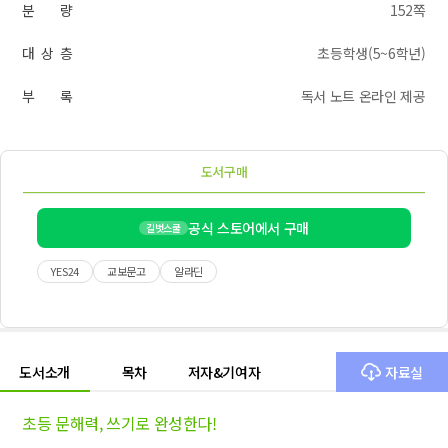
분 량
152쪽
대 상 층
초등학생(5~6학년)
부 록
독서 노트 온라인 제공
도서구매
공식 스토어에서 구매
길벗스쿨
YES24
교보문고
알라딘
도서소개
목차
저자&기여자
자료실
초등 문해력, 쓰기로 완성한다!