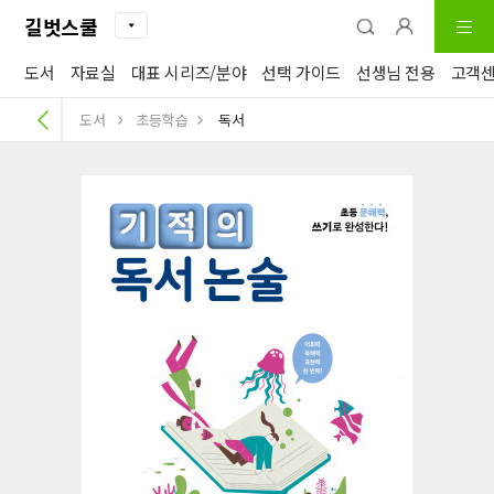
길벗스쿨
도서
자료실
대표 시리즈/분야
선택 가이드
선생님 전용
고객
도서
초등학습
독서