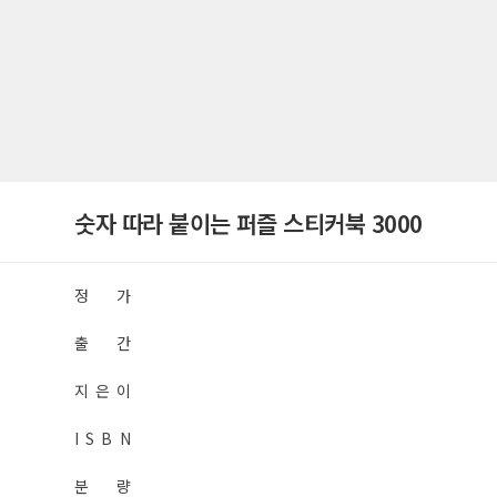
숫자 따라 붙이는 퍼즐 스티커북 3000
정 가
출 간
지 은 이
I S B N
분 량