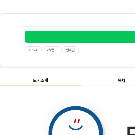
YES24
교보문고
알라딘
도서소개
목차