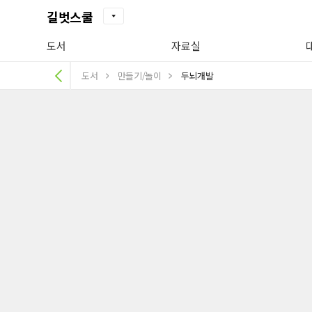
길벗스쿨
도서
자료실
도서
만들기/놀이
두뇌개발