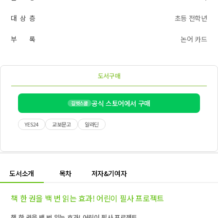
대 상 층
초등 전학년
부 록
논어 카드
도서구매
공식 스토어에서 구매
길벗스쿨
YES24
교보문고
알라딘
도서소개
목차
저자&기여자
책 한 권을 백 번 읽는 효과! 어린이 필사 프로젝트
책 한 권을 백 번 읽는 효과! 어린이 필사 프로젝트