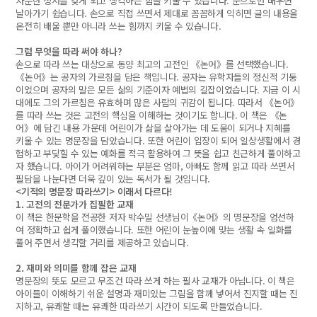
차분한 정서를 갖게 되고 생각하는 힘을 키울 수 있습니다. 눈으로만 배우면
날아가기 쉽습니다. 손으로 직접 쓰면서 제대로 꼼꼼하게 익히면 글의 내용을
온전히 배울 뿐만 아니라 쓰는 힘까지 키울 수 있습니다.
그럼 무엇을 따라 써야 하나?
손으로 따라 쓰는 대상으로 동양 최고의 고전인 《논어》를 선택했습니다.
《논어》는 공자의 가르침을 담은 책입니다. 공자는 유학자들의 정신적 기둥
이었으며 공자의 말은 모든 삶의 기준이자 예법의 길잡이였습니다. 지금 이 시
대에도 그의 가르침은 유효하며 많은 사람의 귀감이 됩니다. 따라서 《논어》
를 따라 쓰는 것은 고전의 핵심을 이해하는 것이기도 합니다. 이 책은 《논
어》에 담긴 내용 가운데 어린이가 삶을 살아가는 데 도움이 되거나 지혜를
키울 수 있는 명문장을 담았습니다. 또한 어린이 입장이 되어 일상생활에서 경
험하고 부딪힐 수 있는 예화를 적극 활용하여 그 뜻을 쉽고 친근하게 풀이하고
자 했습니다. 아이가 어려워하는 부분은 엄마, 아빠도 함께 읽고 따라 쓰면서
필담을 나눈다면 더욱 깊이 있는 독서가 될 것입니다.
<기적의 명문장 따라쓰기> 이래서 다르다!
1. 고전의 전문가가 집필한 교재
이 책은 한문학을 전공한 저자 박수밀 선생님이《논어》의 명문장을 엄선하
여 정확하고 쉽게 풀이했습니다. 또한 어린이 눈높이에 맞는 생활 속 일화를
풀어 주면서 생각할 거리를 제공하고 있습니다.
2. 재미와 의미를 함께 잡은 교재
명문장의 뜻도 모르고 무조건 따라 쓰게 하는 필사 교재가 아닙니다. 이 책은
아이들이 이해하기 쉬운 설명과 재미있는 그림을 함께 넣어서 진지할 때는 진
지하고, 유쾌할 때는 유쾌한 따라쓰기 시간이 되도록 만들었습니다.