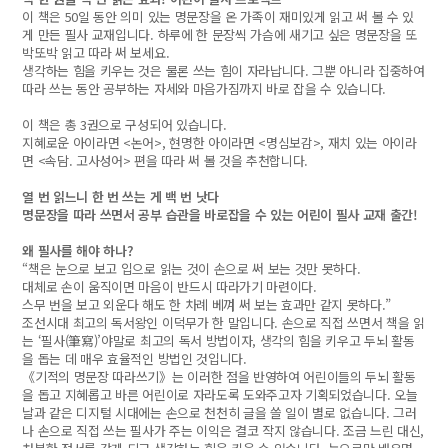
이 책은 50일 동안 의미 있는 명문장을 온 가족이 재미있게 읽고 써 볼 수 있
게 만든 필사 교재입니다. 하루에 한 문장씩 가슴에 새기고 싶은 명문장을 또
박또박 읽고 따라 써 보세요.
생각하는 힘을 키우는 것은 물론 쓰는 힘이 자라납니다. 그뿐 아니라 집중하여
따라 쓰는 동안 공부하는 자세와 마음가짐까지 바로 잡을 수 있습니다.
이 책은 총 3권으로 구성되어 있습니다.
지혜로운 아이라면 <논어>, 현명한 아이라면 <명심보감>, 재치 있는 아이라
면 <속담. 고사성어> 편을 따라 써 볼 것을 추천합니다.
열 번 읽느니 한 번 쓰는 게 백 번 낫다
명문장을 따라 쓰면서 공부 습관을 바로잡을 수 있는 어린이 필사 교재 출간!
왜 필사를 해야 하나?
“책은 눈으로 보고 입으로 읽는 것이 손으로 써 보는 것만 못하다.
대체로 손이 움직이면 마음이 반드시 따라가기 마련이다.
스무 번을 보고 외운다 해도 한 차례 베껴 써 보는 효과만 같지 못하다.”
조선시대 최고의 독서왕인 이덕무가 한 말입니다. 손으로 직접 쓰면서 책을 읽
는 ‘필사(筆寫)’야말로 최고의 독서 방법이자, 생각의 힘을 키우고 두뇌 활동
을 돕는 데 매우 효율적인 방법인 것입니다.
《기적의 명문장 따라쓰기》는 이러한 점을 반영하여 어린이들의 두뇌 활동
을 돕고 지혜롭고 바른 어린이로 자라도록 도와주고자 기획되었습니다. 오늘
날과 같은 디지털 시대에는 손으로 천천히 글을 쓸 일이 별로 없습니다. 그러
나 손으로 직접 쓰는 필사가 주는 이익은 결코 작지 않습니다. 조금 느린 대신,