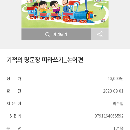
미리보기
기적의 명문장 따라쓰기_논어편
정 가
13,000원
출 간
2023-09-01
지 은 이
박수밀
I S B N
9791164065592
분 량
124쪽