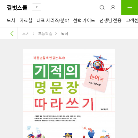
길벗스쿨
도서
자료실
대표 시리즈/분야
선택 가이드
선생님 전용
고객
도서
초등학습
독서