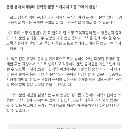
문법 용어 이해부터 정확한 문장 쓰기까지 초등 그래머 완성!
바르고 정확한 영어 문장을 쓰기 위해서 꼭 알아야 하는 것이
‘
문법
’
입니다
.
영
어 문장을 이루는 규칙인 문법을 잘 알아야 문장을 제대로 쓸 수 있습니다
.
《
기적의 초등 영문법
》
은 꼭 알아야 할 초등 교육과정의 필수 영문법과 중학
교 기초 문법 규칙을 모두 담았습니다
.
문법 용어와 규칙을 쉽게 이해할 수 있
도록 친절하게 설명하고
,
핵심 내용은 도표로 정리하고 이해를 돕는 그림까지
더했습니다
.
이 책은 같은 유형의 문제를 기계적으로 푸는 방식이 아닌
,
다양한 유형의 문
제를 푸는 과정에서 스스로 생각하고 적용하며 문법 규칙들을 자연스럽게 익
힐 수 있도록 구성하였습니다
.
개념 확인에서부터 완전한 문장 쓰기까지 단계
별 문제 풀이를 통해
‘
정확한 문장 쓰기
’
능력을 향상시킬 수 있습니다
.
중학교
시험에 대비할 수 있는 서술형 문제와 일상생활 주제를 담은 실용문 완성 문제
를 담아 문법 활용 능력을 키울 수 있습니다
.
이 책의 문법 개념을 설명하는 무료 동영상 강의를 포함하여 자학자습하는 학
생들이 막힘 없이 공부할 수 있습니다
.
또한
,
공부한 내용을 꼼꼼하게 점검해
볼 수 있는 워크북과 온라인 부가자료를 제공하여 복습하면서 실력을 다지기
할 수 있습니다
.