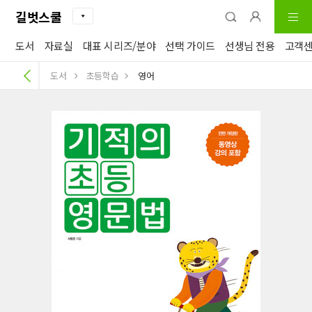
길벗스쿨
도서
자료실
대표 시리즈/분야
선택 가이드
선생님 전용
고객
도서
초등학습
영어