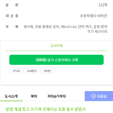
분 량
212쪽
대 상 층
초등학생(5~6학년)
부 록
워크북, 무료 동영상 강의, Word List, 단어 퀴즈, 문장 받아
쓰기 워크시트
도서구매
공식 스토어에서 구매
길벗스쿨
YES24
교보문고
알라딘
도서소개
목차
저자&기여자
자료실
문법 개념 잡고 쓰기에 강해지는 초등 필수 문법서