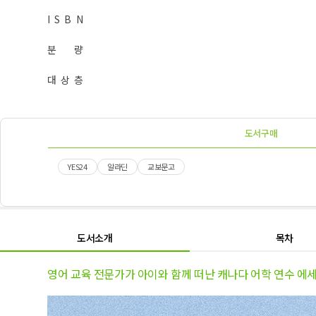
I S B N
분 량
대 상 층
도서구매
YES24
알라딘
교보문고
도서소개
목차
영어 교육 전문가가 아이와 함께 떠난 캐나다 어학 연수 에