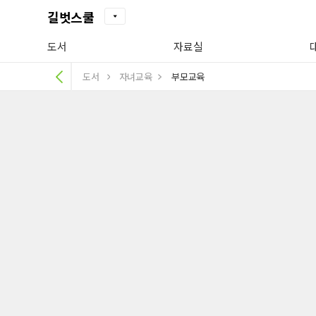
길벗스쿨
도서
자료실
도서
자녀교육
부모교육