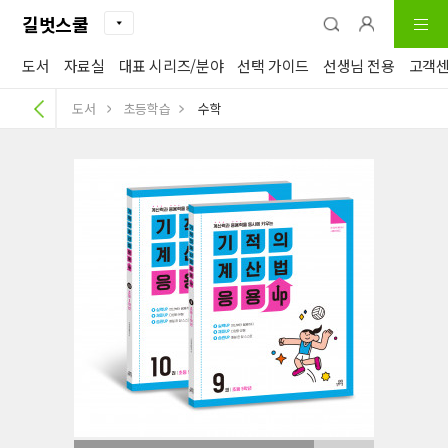
길벗스쿨
도서
자료실
대표 시리즈/분야
선택 가이드
선생님 전용
고객
도서
초등학습
수학