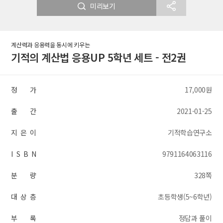
미리보기
계산력과 응용력을 동시에 키우는
기적의 계산법 응용UP 5학년 세트 - 전2권
정 가
17,000원
출 간
2021-01-25
지 은 이
기적학습연구소
I S B N
9791164063116
분 량
328쪽
대 상 층
초등학생(5~6학년)
부 록
정답과 풀이