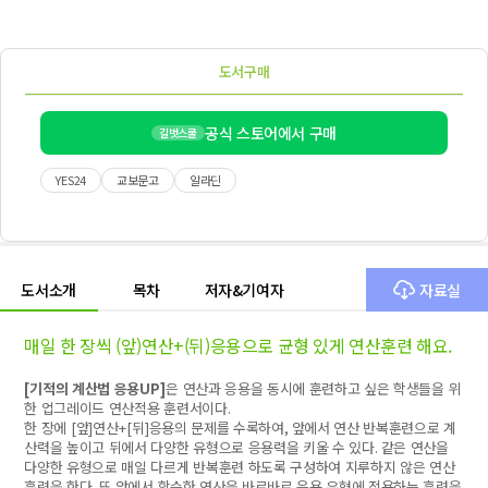
도서구매
공식 스토어에서 구매
길벗스쿨
YES24
교보문고
알라딘
도서소개
목차
저자&기여자
자료실
매일 한 장씩 (앞)연산+(뒤)응용으로 균형 있게 연산훈련 해요.
[
기적의 계산법 응용
UP]
은 연산과 응용을 동시에 훈련하고 싶은 학생들을 위
한 업그레이드 연산적용 훈련서이다
.
한 장에
[
앞
]
연산
+[
뒤
]
응용의 문제를 수록하여
,
앞에서 연산 반복훈련으로 계
산력을 높이고 뒤에서 다양한 유형으로 응용력을 키울 수 있다
.
같은 연산을
다양한 유형으로 매일 다르게 반복훈련 하도록 구성하여 지루하지 않은 연산
훈련을 한다
.
또 앞에서 학습한 연산을 바로바로 응용 유형에 적용하는 훈련을