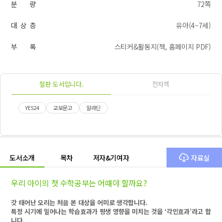
분 량
72쪽
대 상 층
유아(4~7세)
부 록
스티커&활동지(책, 홈페이지 PDF)
절판 도서입니다.
전자책
YES24
교보문고
알라딘
도서소개
목차
저자&기여자
자료실
우리 아이의 첫 수학공부는 어때야 할까요?
갓 태어난 오리는 처음 본 대상을 어미로 생각합니다
.
특정 시기에 일어나는 학습효과가 평생 영향을 미치는 것을
‘
각인효과
’
라고 합
니다
.