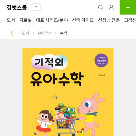
길벗스쿨
도서
자료실
대표 시리즈/분야
선택 가이드
선생님 전용
고객
도서
유아학습
수학