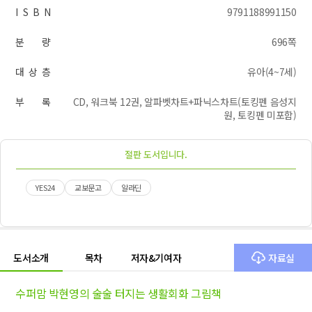
I S B N
9791188991150
분 량
696쪽
대 상 층
유아(4~7세)
부 록
CD, 워크북 12권, 알파벳차트+파닉스차트(토킹펜 음성지
원, 토킹펜 미포함)
절판 도서입니다.
YES24
교보문고
알라딘
도서소개
목차
저자&기여자
자료실
수퍼맘 박현영의 술술 터지는 생활회화 그림책