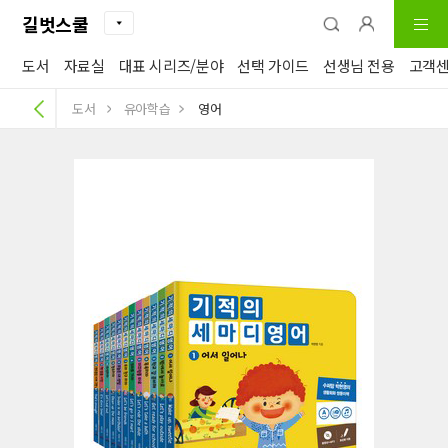
길벗스쿨
도서
자료실
대표 시리즈/분야
선택 가이드
선생님 전용
고객
도서
유아학습
영어