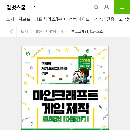
길벗스쿨
도서
자료실
대표 시리즈/분야
선택 가이드
선생님 전용
고객
도서
IT전문서/IT입문서
프로그래밍/오픈소스