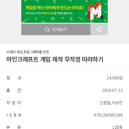
미리보기
미래의 게임 프로그래머를 위한
마인크래프트 게임 제작 무작정 따라하기
정 가
14,000원
출 간
2018-07-12
지 은 이
신윤철,이상민
I S B N
9791160505146
분 량
228쪽