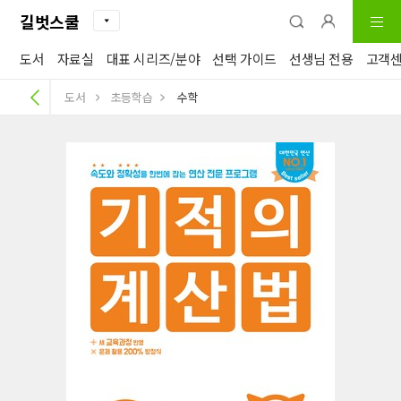
길벗스쿨
도서
자료실
대표 시리즈/분야
선택 가이드
선생님 전용
고객
도서
초등학습
수학