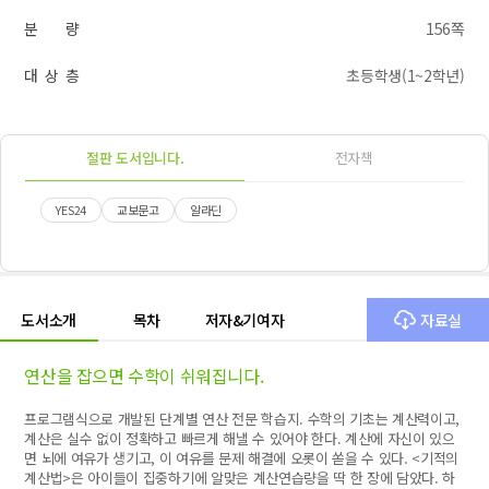
분 량
156쪽
대 상 층
초등학생(1~2학년)
절판 도서입니다.
전자책
YES24
교보문고
알라딘
도서소개
목차
저자&기여자
자료실
연산을 잡으면 수학이 쉬워집니다.
프로그램식으로 개발된 단계별 연산 전문 학습지. 수학의 기초는 계산력이고,
계산은 실수 없이 정확하고 빠르게 해낼 수 있어야 한다. 계산에 자신이 있으
면 뇌에 여유가 생기고, 이 여유를 문제 해결에 오롯이 쏟을 수 있다. <기적의
계산법>은 아이들이 집중하기에 알맞은 계산연습량을 딱 한 장에 담았다. 하