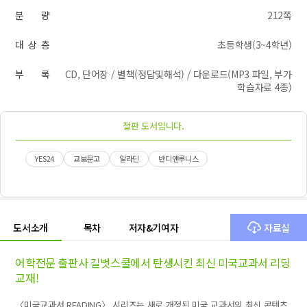
분 량
212쪽
대 상 층
초등학생(3~4학년)
부 록
CD, 단어장 / 별책(정답및해석) / 다운로드(MP3 파일, 부가
학습자료 4종)
절판 도서입니다.
YES24
교보문고
알라딘
반디앤루니스
도서소개
목차
저자&기여자
자료실
어학전문 출판사 길벗스쿨에서 탄생시킨 최신 미국교과서 리딩
교재!
〈미국교과서 READING〉 시리즈는 새로 개정된 미국 교과서의 최신 콘텐츠