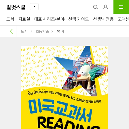
길벗스쿨
도서
자료실
대표 시리즈/분야
선택 가이드
선생님 전용
고객
도서
초등학습
영어