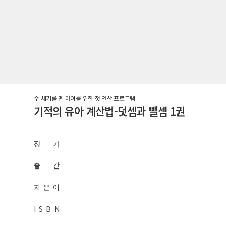
수 세기를 뗀 아이를 위한 첫 연산 프로그램
기적의 유아 계산법-덧셈과 뺄셈 1권
정 가
출 간
지 은 이
I S B N