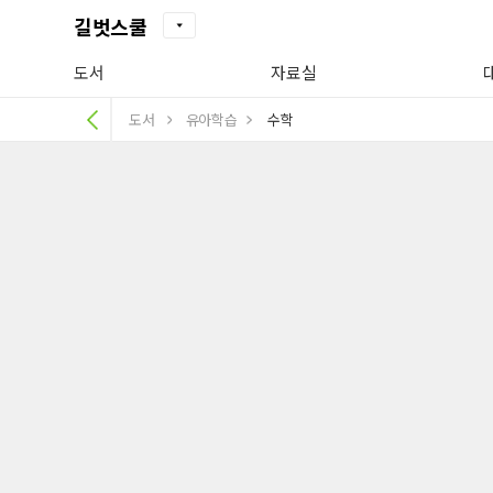
길벗스쿨
도서
자료실
도서
유아학습
수학