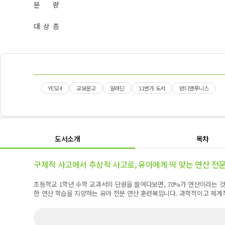
분 량
대 상 층
YES24
교보문고
알라딘
11번가 도서
반디앤루니스
도서소개
목차
구체적 사고에서 추상적 사고로, 유아에게 딱 맞는 연산 전문
초등학교 1학년 수학 교과서의 단원을 들여다보면, 70%가 연산이라는 
한 연산 학습을 지양하는 유아 전문 연산 훈련북입니다. 과학적이고 체계적인