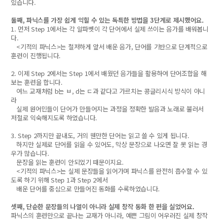
있습니다.
둘째, 파닉스를 가장 쉽게 익힐 수 있는 독특한 방법을 3단계로 제시했어요.
1. 먼저 Step 1에서는 각 알파벳이 각 단어에서 실제 쓰이는 음가를 배워봅니
다.
<기적의 파닉스>는 철저하게 앞서 배운 음가, 단어를 기반으로 단계적으로
훈련이 진행됩니다.
2. 이제 Step 2에서는 Step 1에서 배웠던 음가들을 활용하여 단어조합을 해
보는 훈련을 합니다.
여느 교재처럼 b는 ㅂ, d는 ㄷ과 같다고 가르치는 콩글리시식 방식이 아니
라
실제 원어민들이 단어가 만들어지는 과정을 정확한 발음과 노래로 불러서
저절로 익숙해지도록 하였습니다.
3. Step 2까지만 끝내도, 거의 웬만한 단어는 읽고 쓸 수 있게 됩니다.
하지만 실제로 단어를 읽을 수 있어도, 막상 문장으로 나오면 잘 못 읽는 경
우가 많습니다.
문장을 읽는 훈련이 안되었기 때문이지요.
<기적의 파닉스>는 실제 문장들을 읽어가며 파닉스를 완전히 흡수할 수 있
도록 하기 위해 Step 1과 Step 2에서
배운 단어를 중심으로 만들어진 동화를 수록하였습니다.
셋째, 단순한 문장들의 나열이 아니라 실제 창작 동화 한 편을 실었어요.
파닉스의 훈련만으로 끝나는 교재가 아니라, 예쁜 그림이 어우러진 실제 창작