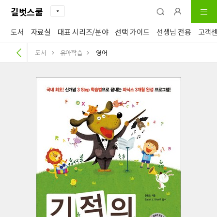
길벗스쿨
도서
자료실
대표 시리즈/분야
선택 가이드
선생님 전용
고객
도서
유아학습
영어