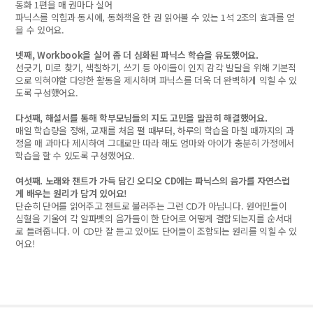
동화 1편을 매 권마다 실어
파닉스를 익힘과 동시에, 동화책을 한 권 읽어볼 수 있는 1석 2조의 효과를 얻
을 수 있어요.
넷째, Workbook을 실어 좀 더 심화된 파닉스 학습을 유도했어요.
선긋기, 미로 찾기, 색칠하기, 쓰기 등 아이들이 인지 감각 발달을 위해 기본적
으로 익혀야할 다양한 활동을 제시하며 파닉스를 더욱 더 완벽하게 익힐 수 있
도록 구성했어요.
다섯째, 해설서를 통해 학부모님들의 지도 고민을 말끔히 해결했어요.
매일 학습량을 정해, 교재를 처음 펼 때부터, 하루의 학습을 마칠 때까지의 과
정을 매 과마다 제시하여 그대로만 따라 해도 엄마와 아이가 충분히 가정에서
학습을 할 수 있도록 구성했어요.
여섯째. 노래와 챈트가 가득 담긴 오디오 CD에는 파닉스의 음가를 자연스럽
게 배우는 원리가 담겨 있어요!
단순히 단어를 읽어주고 챈트로 불러주는 그런 CD가 아닙니다. 원어민들이
심혈을 기울여 각 알파벳의 음가들이 한 단어로 어떻게 결합되는지를 순서대
로 들려줍니다. 이 CD만 잘 듣고 있어도 단어들이 조합되는 원리를 익힐 수 있
어요!