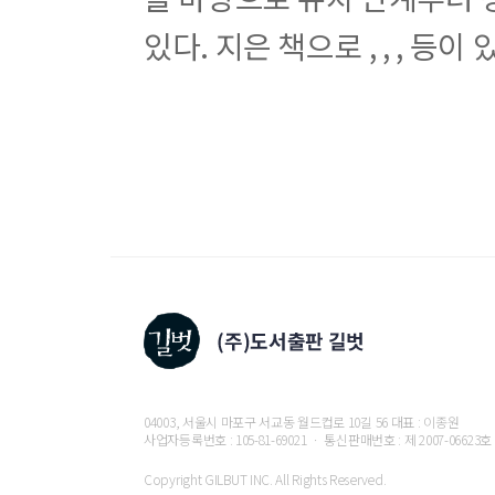
Unit 14. It Goes on the Water (그것은 물 위로 가요│
있다. 지은 책으로
,
,
,
등이 있
Unit 15. It's an Emergency! (긴급상황이에요!│He/S
Unit 16. It's Long (그것은 길어요│It has ★.)
Review 4
[기적의 패턴리딩: 30 words C]
Unit 1. An Owl Eats at Night (부엉이는 밤에 먹어요│I
Unit 2. What Animal Is It? (그것은 무슨 동물인가요?
Unit 3. It's Mealtime! (식사 시간이에요!│They giv
Unit 4. Where Do You Live? (당신은 어디에 사나요?│
Review 1
Unit 5. I Like My New Town (나는 내 새로운 마을이
Unit 6. We Will Play at the Beach (우리는 해변에
Unit 7. I Got You! (내가 널 잡았어!│I'm on ★.)
Unit 8. He Loves Going to the Library (
04003, 서울시 마포구 서교동 월드컵로 10길 56 대표 : 이종원
사업자등록번호 : 105-81-69021 ㆍ 통신판매번호 : 제 2007-06623호
Review 2
Unit 9. A Ballet Dancer (발레 무용수│She's good 
Copyright GILBUT INC. All Rights Reserved.