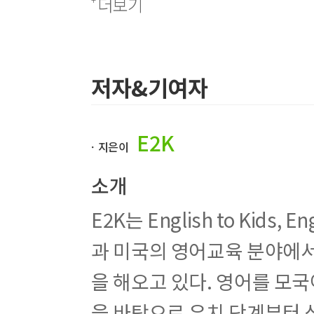
더보기
[기적의 패턴리딩: 30 words B]
Unit 1. Shadow Play (그림자 놀이│I can move ★.
Unit 2. I Use Five Senses (나는 오감을 이용해요│I 
저자&기여자
Unit 3. I Get Clean (나는 깨끗해졌어요│I wash ★ w
Unit 4. What's Wrong? (어디 아프니?│My ★ hurts
Review 1
E2K
Unit 5. Why Floppy? (왜 그러니, 플로피?│He follo
ㆍ지은이
Unit 6. A Turtle in My Bathroom (욕실에 있는 거북
Unit 7. Where Is Betty? (베티는 어디에 있을까요?│S
소개
Unit 8. Who Sits on the Lamp? (누가 램프 위에 
Review 2
E2K는 English to Kids,
Unit 9. We Love Wheels (우리는 바퀴를 좋아해요│Thi
과 미국의 영어교육 분야에서
Unit 10. What Is It? (그것은 무엇일까요?│★ make
Unit 11. I Like My Family (나는 우리 가족이 좋아│I l
을 해오고 있다. 영어를 모
Unit 12. My Aunt and Uncle (나의 이모와 삼촌│I w
Review 3
을 바탕으로 유치 단계부터 
Unit 13. In the Morning (아침에│★ rides ♥.)