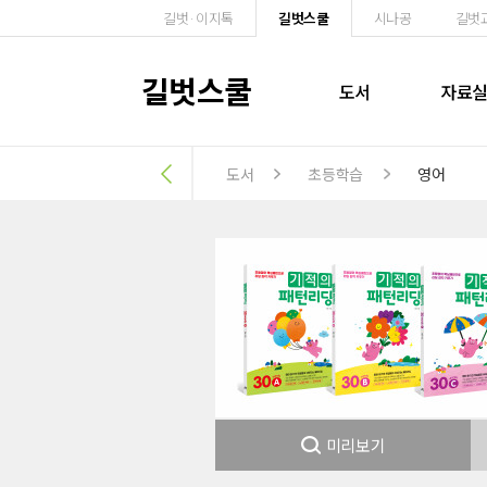
길벗·이지톡
길벗스쿨
시나공
길벗
길벗스쿨
도서
자료
도서
초등학습
영어
미리보기