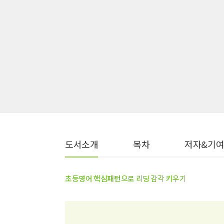
도서소개
목차
저자&기
초등영어 핵심패턴으로 리딩 감각 키우기