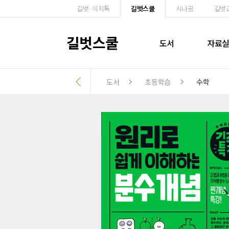
길벗·이지톡
길벗스쿨
시나공
길벗
길벗스쿨
도서
자료
도서
초등학습
수학