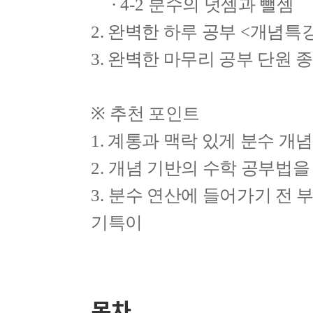
∙
4-2
분수의 덧셈과 뺄셈
2. 완벽한 하루 공부
<
개념특
3. 완벽한 마무리 공부 단원 
※
추천 포인트
1. 계통과 맥락 있게 분수 
2.
개념 기반의 수학 공부법을
3.
분수 연산에 들어가기 전 
기특이
목차