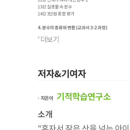
13강 실생활 속 분수
14강 3단원 종합 평가
4. 분수의 종류와 변환 (교과서 3-2 과정)
15강 수의 확장
더보기
16강 분수의 종류
17강 자연수를 분수로 변환
18강 대분수를 가분수로 변환
19강 가분수를 대분수로 변환
20강 분수의 크기 비교
저자&기여자
21강 4단원 종합 평가
5. 분수의 덧셈과 뺄셈 (교과서 4-2 과정)
기적학습연구소
22강 진분수의 덧셈과 뺄셈
ㆍ지은이
23강 대분수의 덧셈과 뺄셈
24강 분수의 받아올림
소개
25강 분수의 받아내림
26강 자연수와 분수의 뺄셈
“혼자서 작은 산을 넘는 아이