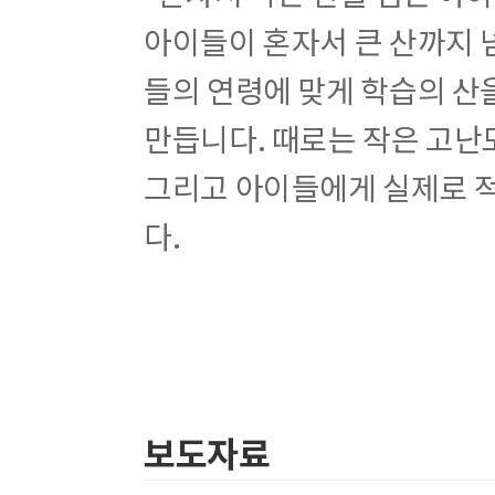
27강 대분수와 가분수의 덧셈과 뺄셈
아이들이 혼자서 큰 산까지 
28강 5단원 종합 평가
들의 연령에 맞게 학습의 산
※ (별책) 정답과 풀이
만듭니다. 때로는 작은 고난
그리고 아이들에게 실제로 
다.
보도자료