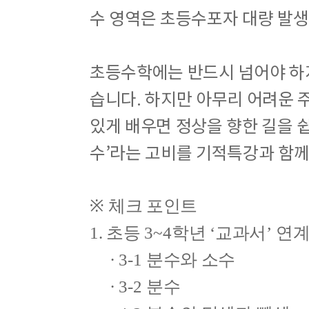
수 영역은 초등수포자 대량 발생
초등수학에는 반드시 넘어야 하
습니다. 하지만 아무리 어려운 
있게 배우면 정상을 향한 길을 쉽
수’라는 고비를 기적특강과 함께
※
체크 포인트
1. 초등
3~4
학년
‘
교과서
’
연계
∙
3-1
분수와 소수
∙
3-2
분수