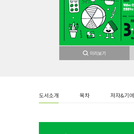
미리보기
도서소개
목차
저자&기