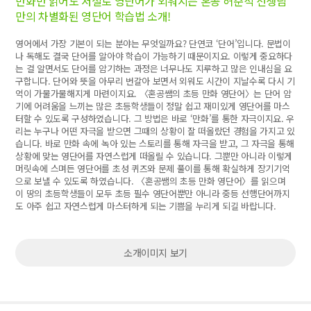
만화만 읽어도 저절로 영단어가 외워지는 혼공 허준석 선생님
만의 차별화된 영단어 학습법 소개!
영어에서 가장 기본이 되는 분야는 무엇일까요? 단연코 ‘단어’입니다. 문법이
나 독해도 결국 단어를 알아야 학습이 가능하기 때문이지요. 이렇게 중요하다
는 걸 알면서도 단어를 암기하는 과정은 너무나도 지루하고 많은 인내심을 요
구합니다. 단어와 뜻을 아무리 번갈아 보면서 외워도 시간이 지날수록 다시 기
억이 가물가물해지게 마련이지요. 〈혼공쌤의 초등 만화 영단어〉는 단어 암
기에 어려움을 느끼는 많은 초등학생들이 정말 쉽고 재미있게 영단어를 마스
터할 수 있도록 구성하였습니다. 그 방법은 바로 ‘만화’를 통한 자극이지요. 우
리는 누구나 어떤 자극을 받으면 그때의 상황이 잘 떠올랐던 경험을 가지고 있
습니다. 바로 만화 속에 녹아 있는 스토리를 통해 자극을 받고, 그 자극을 통해
상황에 맞는 영단어를 자연스럽게 떠올릴 수 있습니다. 그뿐만 아니라 이렇게
머릿속에 스며든 영단어를 초성 퀴즈와 문제 풀이를 통해 확실하게 장기기억
으로 보낼 수 있도록 하였습니다. 〈혼공쌤의 초등 만화 영단어〉를 읽으며
이 땅의 초등학생들이 모두 초등 필수 영단어뿐만 아니라 중등 선행단어까지
도 아주 쉽고 자연스럽게 마스터하게 되는 기쁨을 누리게 되길 바랍니다.
소개이미지 보기