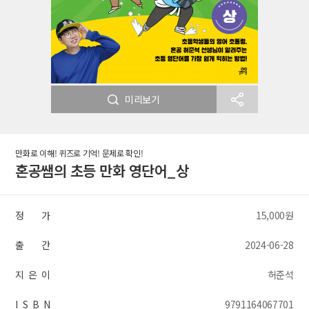
미리보기
만화로 이해! 퀴즈로 기억! 문제로 확인!
혼공쌤의 초등 만화 영단어_상
정 가
15,000원
출 간
2024-06-28
지 은 이
허준석
I S B N
9791164067701