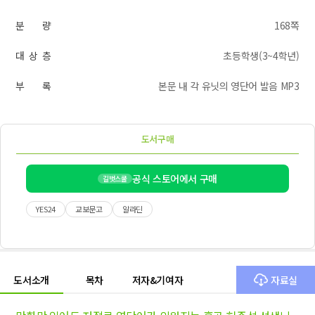
분 량
168쪽
대 상 층
초등학생(3~4학년)
부 록
본문 내 각 유닛의 영단어 발음 MP3
도서구매
공식 스토어에서 구매
길벗스쿨
YES24
교보문고
알라딘
도서소개
목차
저자&기여자
자료실