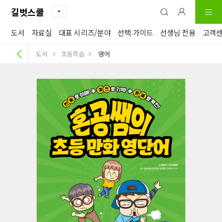
길벗스쿨
도서
자료실
대표 시리즈/분야
선택 가이드
선생님 전용
고객
도서
초등학습
영어