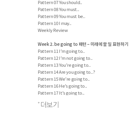
Pattern 07 You should...
Pattern 08 You must...
Pattern 09 You must be...
Pattern 10 I may...
Weekly Review
Week 2. be going to 패턴 – 미래에 할 일 표현하기
Pattern 11 I’m going to...
Pattern 12 I’m not going to...
Pattern 13 You’re going to...
Pattern 14 Are you going to...?
Pattern 15 We’re going to...
Pattern 16 He’s going to...
Pattern 17 It’s going to...
Pattern 18 The party is going to...
더보기
Pattern 19 I was going to...
Pattern 20 I was about to...
Weekly Review