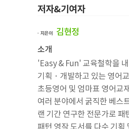
Week 3. what & why & who 패턴 – 구체적으로
저자&기여자
Pattern 21 What is...?
Pattern 22 What do you...?
Pattern 23 What are you -ing?
김현정
Pattern 24 What a...!
ㆍ지은이
Pattern 25 Why are you so...?
Pattern 26 Why is he so...?
소개
Pattern 27 Why do you...?
Pattern 28 Why don’t you...?
'Easy & Fun' 교육철학
Pattern 29 Who is...?
기획 · 개발하고 있는 영어교
Pattern 30 Who wants...?
Weekly Review
초등영어 및 엄마표 영어교재
Week 4. how & when & where 패턴 – 구체적
여러 분야에서 굵직한 베스트
Pattern 31 How is...?
Pattern 32 How... is it?
랜 기간 연구한 전문가로 패
Pattern 33 How do you...?
Pattern 34 How many... do you...?
패턴 영작 도서를 다수 기획 
Pattern 35 When is...?