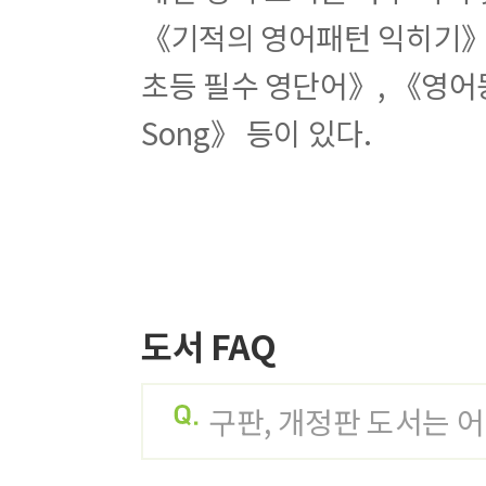
Pattern 36 When do you...?
《기적의 영어패턴 익히기》,
Pattern 37 Where is...?
초등 필수 영단어》, 《영어동
Pattern 38 Where do you...?
Pattern 39 How about...?
Song》 등이 있다.
Pattern 40 What are you going to...?
Weekly Review
도서 FAQ
구판, 개정판 도서는 