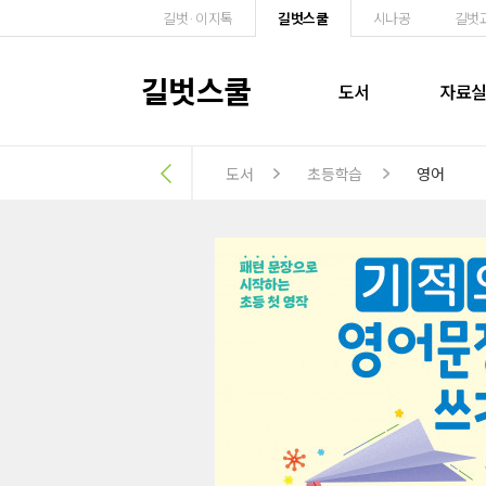
길벗·이지톡
길벗스쿨
시나공
길벗
길벗스쿨
도서
자료
도서
초등학습
영어