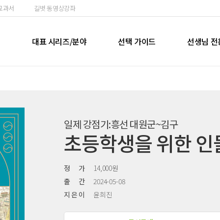
교과서
길벗 동영상강좌
실
대표 시리즈/분야
선택 가이드
선생님 전
일제 강점기:흥선 대원군~김구
초등학생을 위한 인물
정 가
14,000원
출 간
2024-05-08
지 은 이
윤희진