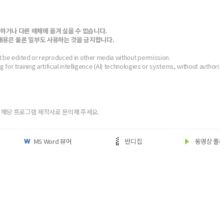
하거나 다른 매체에 옮겨 실을 수 없습니다.
 내용은 물론 일부도 사용하는 것을 금지합니다.
t be edited or reproduced in other media without permission.
(eBook) :
ing for training artificial intelligence (AI) technologies or systems, without authori
동영상 강좌
 앞 또는 뒷부분의 판권면 (발행인, 담당 편집자 등을 표시하는 곳) 중 ISBN
(예: 979-11-6050-407-1 05320로 된 곳의 뒤 다섯 자리 숫자 05320)
 해당 프로그렘 제작사로 문의해 주세요.
문의하기
등록
MS Word 뷰어
반디집
동영상 