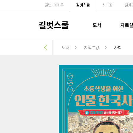
길벗·이지톡
길벗스쿨
시나공
길벗
길벗스쿨
도서
자료
도서
지식교양
사회