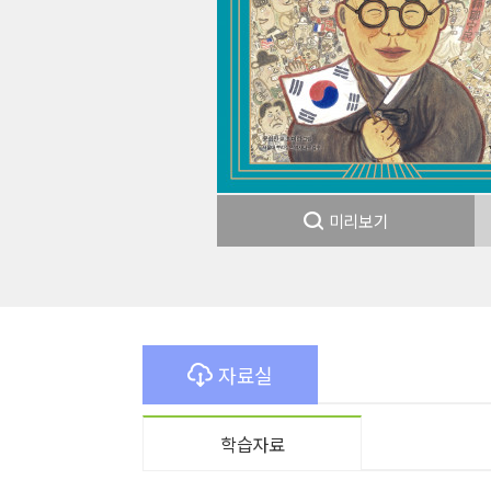
미리보기
종류
인증
알림 메시지
문의
ISB
부가
관련
자료실
부가
종이책
학습자료
도서 