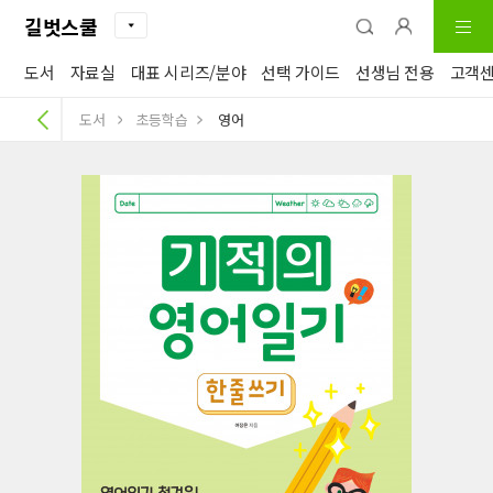
길벗스쿨
도서
자료실
대표 시리즈/분야
선택 가이드
선생님 전용
고객
도서
초등학습
영어