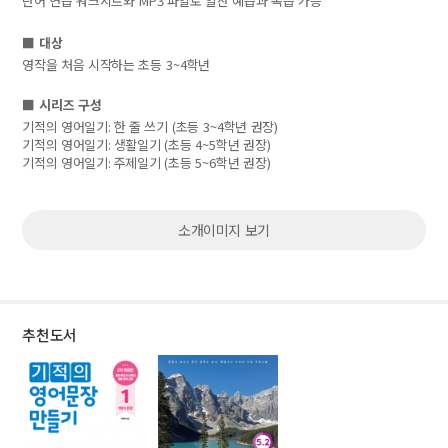
단어 연습 워크시트와
MP3
파일로 알찬 예습과 복습 가능
■
대상
영작을 처음 시작하는 초등
3~4
학년
■
시리즈 구성
기적의 영어일기
:
한 줄 쓰기
(
초등
3~4
학년 권장
)
기적의 영어일기
:
생활일기
(
초등
4~5
학년 권장
)
기적의 영어일기
:
주제일기
(
초등
5~6
학년 권장
)
소개이미지 보기
추천도서