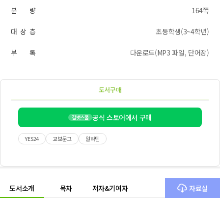
분 량
164쪽
대 상 층
초등학생(3~4학년)
부 록
다운로드(MP3 파일, 단어장)
도서구매
공식 스토어에서 구매
길벗스쿨
YES24
교보문고
알라딘
도서소개
목차
저자&기여자
자료실