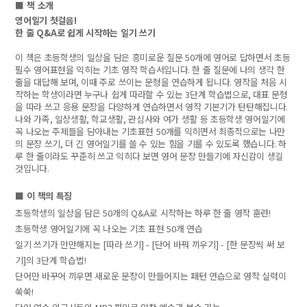
■
책 소개
영어일기 첫걸음
!
한 줄
Q&A
로 쉽게 시작하는 일기 쓰기
이 책은 초등학생의 일상을 담은 흥미로운 질문
50
개에 영어로 답하면서 초등
필수 영어표현을 익히는 기초 영작 학습서입니다
.
한 줄 질문에 나의 생각 한
줄을 대답해 보며
,
이때 주로 쓰이는 문형을 연습하게 됩니다
.
영작을 처음 시
작하는 학생이라면 누구나 쉽게 따라할 수 있는
3
단계 학습법으로
,
대표 문형
을 따라 쓰고 응용 문장을 다양하게 연습하면서 영작 기본기가 탄탄해집니다
.
나와 가족
,
일상생활
,
학교생활
,
관심사와 여가 생활 등 초등학생 영어일기에
꼭 나오는 주제들을 담아내는 기초표현
50
개를 익히면서 최종적으로는 나만
의 문장 쓰기
,
더 긴 영어일기를 쓸 수 있는 힘을 기를 수 있도록 했습니다
.
하
루 한 줄이라도 꾸준히 쓰고 익히다 보면 영어 문장 만들기에 자신감이 생길
것입니다
.
■
이 책의 특징
초등학생의 일상을 담은
50
개의
Q&A
로 시작하는 하루 한 줄 영작 훈련
!
초등학생 영어일기에 꼭 나오는 기초 표현
50
개 연습
일기 쓰기가 만만해지는
[
따라 쓰기
] - [
단어 바꿔 끼우기
] - [
한 문장씩 써 보
기
]
의
3
단계 학습법
!
단어만 바꾸어 끼우면 새로운 문장이 만들어지는 패턴 연습으로 영작 실력이
쑥쑥
!