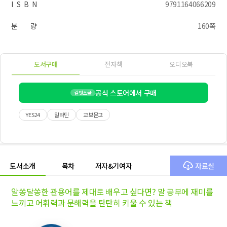
I S B N
9791164066209
분 량
160쪽
도서구매
전자책
오디오북
공식 스토어에서 구매
길벗스쿨
YES24
알라딘
교보문고
도서소개
목차
저자&기여자
자료실
알쏭달쏭한 관용어를 제대로 배우고 싶다면? 말 공부에 재미를
느끼고 어휘력과 문해력을 탄탄히 키울 수 있는 책