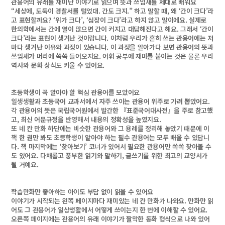
관용어의 유래를 재미난 이야기로 읽으며 뜻과 쓰임새를 제대로 배워요
“세상에, 도둑이 경찰서를 털었대. 간도 크지.” 하고 말할 때, 왜 ‘간이 크다’라
고 표현할까요? ‘위가 크다’, ‘심장이 크다’라고 하지 않고 말이에요. 실제로
한의학에서는 간에 열이 많으면 간이 커지고 대담해진다고 해요. 그래서 ‘간이
크다’라는 표현이 생겨난 것이랍니다. 이처럼 우리가 흔히 쓰는 관용어에는 저
마다 생겨난 이유와 과정이 있습니다. 이 과정을 알아가다 보면 관용어의 뜻과
쓰임새가 머리에 쏙쏙 들어오지요. 어휘 공부에 재미를 붙이는 것은 물론 우리
역사와 문화 상식도 키울 수 있어요.
초등학생이 꼭 알아야 할 핵심 관용어를 모았어요
일생생활과 초등국어 교과서에서 자주 쓰이는 관용어 위주로 가려 뽑았어요.
각 관용어의 뜻은 국립국어원에서 발간한 『표준국어대사전』을 주로 참고했
고, 최신 어문규정을 반영해서 내용의 정확성을 높였지요.
또 네 칸 만화 하단에는 비슷한 관용어와 그 용례를 정리해 놓았기 때문에 이
책 한 권만 봐도 초등학생이 알아야 하는 필수 관용어는 모두 배울 수 있답니
다. 책 마지막에는 ‘찾아보기’ 코너가 있어서 필요한 관용어만 쏙쏙 찾아볼 수
도 있어요. 다채롭고 풍부한 읽기와 말하기, 글쓰기를 위한 최고의 교양서가
될 거예요.
학습만화만 좋아하는 아이도 부담 없이 읽을 수 있어요
이야기가 시작되는 왼쪽 페이지마다 재미있는 네 칸 만화가 나와요. 만화만 읽
어도 그 관용어가 일상생활에서 어떻게 쓰이는지 한 번에 이해할 수 있어요.
오른쪽 페이지에는 관용어의 유래 이야기가 짤막한 동화 형식으로 나와 있어