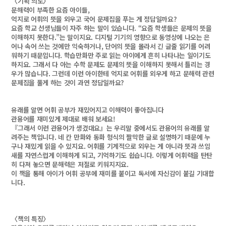
〈기획 의도〉
문해력이 부족한 요즘 아이들,
억지로 어휘의 뜻을 외우고 국어 문제집을 푸는 게 정답일까요?
요즘 학교 선생님들이 자주 하는 말이 있습니다. “요즘 학생들은 문제의 뜻을
이해하지 못한다.”는 말이지요. 디지털 기기의 영향으로 동영상에 나오는 은
어나 속어 쓰는 것에만 익숙하거나, 단어의 뜻을 몰라서 긴 글줄 읽기를 어려
워하기 때문입니다. 학습만화만 주로 읽는 아이에게 흔히 나타나는 일이기도
하지요. 그래서 다 아는 수학 문제도 문제의 뜻을 이해하지 못해서 틀리는 경
우가 많습니다. 그런데 이런 아이한테 억지로 어휘를 외우게 하고 문해력 관련
문제집을 풀게 하는 것이 과연 정답일까요?
유래를 알면 어휘 공부가 재밌어지고 이해력이 좋아집니다
관용어를 재미있게 제대로 배워 보세요!
『그래서 이런 관용어가 생겼대요』는 우리말 중에서도 관용어의 유래를 알
려주는 책입니다. 네 칸 만화와 동화 형식의 짤막한 글로 설명하기 때문에 누
구나 재밌게 읽을 수 있지요. 어휘를 기계적으로 외우는 게 아니라 뜻과 쓰임
새를 자연스럽게 이해하게 되고, 기억하기도 쉽습니다. 이렇게 어휘력을 탄탄
히 다져 놓으면 문해력은 저절로 키워지지요.
이 책을 통해 아이가 어휘 공부에 재미를 붙이고 독서에 자신감이 붙길 기대합
니다.
〈책의 특징〉