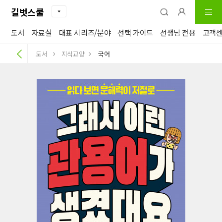
길벗스쿨
도서
자료실
대표 시리즈/분야
선택 가이드
선생님 전용
고객
도서
지식교양
국어