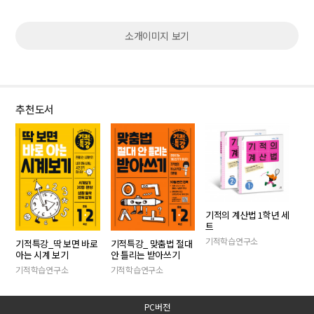
소개이미지 보기
추천도서
기적의 계산법 1학년 세
트
기적학습연구소
기적특강_딱 보면 바로
기적특강_ 맞춤법 절대
아는 시계 보기
안 틀리는 받아쓰기
기적학습연구소
기적학습연구소
PC버전