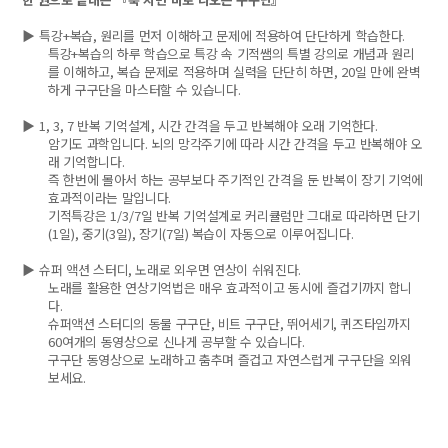
▶
특강
+
복습
,
원리를 먼저 이해하고 문제에 적용하여 단단하게 학습한다
.
특강
+
복습의 하루 학습으로 특강 속 기적쌤의 특별 강의로 개념과 원리
를 이해하고
,
복습 문제로 적용하며 실력을 단단히 하면
, 20
일 만에 완벽
하게 구구단을 마스터할 수 있습니다
.
▶
1, 3, 7
반복 기억설계
,
시간 간격을 두고 반복해야 오래 기억한다
.
암기도 과학입니다
.
뇌의 망각주기에 따라 시간 간격을 두고 반복해야 오
래 기억합니다
.
즉 한번에 몰아서 하는 공부보다 주기적인 간격을 둔 반복이 장기 기억에
효과적이라는 말입니다
.
기적특강은
1/3/7
일 반복 기억설계로 커리큘럼만 그대로 따라하면 단기
(1
일
),
중기
(3
일
),
장기
(7
일
)
복습이 자동으로 이루어집니다
.
▶
슈퍼 액션 스터디
,
노래로 외우면 연상이 쉬워진다
.
노래를 활용한 연상기억법은 매우 효과적이고 동시에 즐겁기까지 합니
다
.
슈퍼액션 스터디의 동물 구구단
,
비트 구구단
,
뛰어세기
,
퀴즈타임까지
60
여개의 동영상으로 신나게 공부할 수 있습니다
.
구구단 동영상으로 노래하고 춤추며 즐겁고 자연스럽게 구구단을 외워
보세요
.