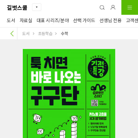
길벗스쿨
도서
자료실
대표 시리즈/분야
선택 가이드
선생님 전용
고객
도서
초등학습
수학