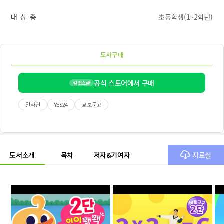
대 상 층
초등학생(1~2학년)
도서구매
공식 스토어에서 구매
길벗스쿨
알라딘
YES24
교보문고
도서소개
목차
저자&기여자
자료실