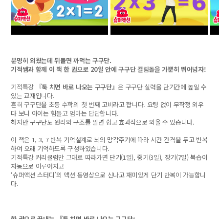
분명히 외웠는데 뒤돌면 까먹는 구구단.
기적쌤과 함께 이 책 한 권으로 20일 안에 구구단 걸림돌을 가뿐히 뛰어넘자!
기적특강
『툭 치면 바로 나오는 구구단』
은 구구단 실력을 단기간에 높일 수
있는 교재입니다.
흔히 구구단을 초등 수학의 첫 번째 고비라고 합니다. 요령 없이 무작정 외우
다 보니 아이는 힘들고 엄마는 답답합니다.
하지만 구구단도 원리와 구조를 알면 쉽고 효과적으로 외울 수 있습니다.
이 책은 1, 3, 7 반복 기억설계로 뇌의 망각주기에 따라 시간 간격을 두고 반복
하여 오래 기억하도록 구성하였습니다.
기적특강 커리큘럼만 그대로 따라가면 단기(1일), 중기(3일), 장기(7일) 복습이
자동으로 이루어지고
‘슈퍼액션 스터디’의 액션 동영상으로 신나고 재미있게 단기 반복이 가능합니
다.
한 권으로 끝내는
『
툭 치면 바로 나오는 구구단
』