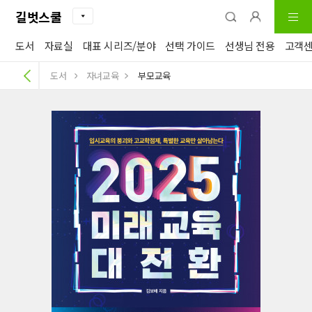
길벗스쿨
도서
자료실
대표 시리즈/분야
선택 가이드
선생님 전용
고객
도서
자녀교육
부모교육