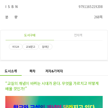
I S B N
9791165219208
분 량
268쪽
도서구매
전자책
YES24
교보문고
알라딘
도서소개
목차
저자&기여자
“교실의 개념이 바뀌는 시대가 온다. 무엇을 가르치고 어떻게
배울 것인가!”