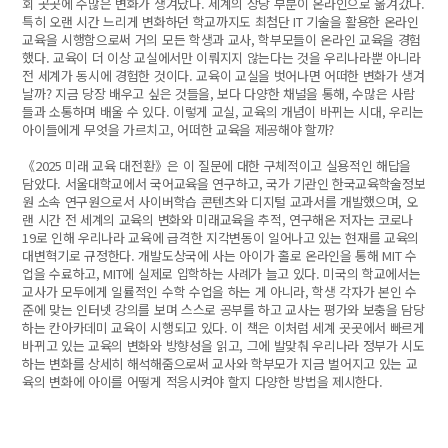
회 곳곳에 수많은 변화가 생겨났다. 세계의 상당 부분이 온라인으로 옮겨갔다.
특히 오랜 시간 느리게 변화하던 학교까지도 최첨단 IT 기술을 활용한 온라인
교육을 시행함으로써 거의 모든 학생과 교사, 학부모들이 온라인 교육을 경험
했다. 교육이 더 이상 교실에서만 이뤄지지 않는다는 것을 우리나라뿐 아니라
전 세계가 동시에 경험한 것이다. 교육이 교실을 벗어나면 어떠한 변화가 생겨
날까? 지금 당장 배우고 싶은 것들을, 보다 다양한 채널을 통해, 수많은 사람
들과 소통하며 배울 수 있다. 이렇게 교실, 교육의 개념이 바뀌는 시대, 우리는
아이들에게 무엇을 가르치고, 어떠한 교육을 제공해야 할까?
《2025 미래 교육 대전환》은 이 질문에 대한 구체적이고 실용적인 해답을
담았다. 서울대학교에서 국어교육을 연구하고, 국가 기관인 한국교육학술정보
원 소속 연구원으로서 사이버학습 콘텐츠와 디지털 교과서를 개발했으며, 오
랜 시간 전 세계의 교육의 변화와 미래교육을 추적, 연구해온 저자는 코로나
19로 인해 우리나라 교육에 급격한 지각변동이 일어나고 있는 현재를 교육의
대변혁기로 규정한다. 개발도상국에 사는 아이가 홀로 온라인을 통해 MIT 수
업을 수료하고, MIT에 실제로 입학하는 사례가 늘고 있다. 미국의 학교에서는
교사가 모두에게 일률적인 수학 수업을 하는 게 아니라, 학생 각자가 본인 수
준에 맞는 인터넷 강의를 보며 스스로 공부를 하고 교사는 평가와 보충을 담당
하는 칸아카데미 교육이 시행되고 있다. 이 책은 이처럼 세계 곳곳에서 빠르게
바뀌고 있는 교육의 변화와 방향성을 읽고, 그에 발맞춰 우리나라 정부가 시도
하는 변화를 상세히 해석해줌으로써 교사와 학부모가 지금 벌어지고 있는 교
육의 변화에 아이를 어떻게 적응시켜야 할지 다양한 방법을 제시한다.