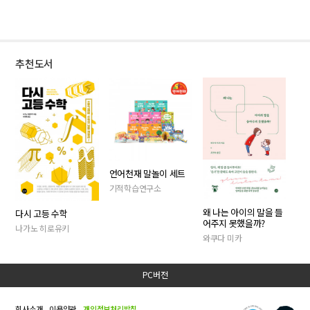
추천도서
언어천재 말놀이 세트
기적학습연구소
왜 나는 아이의 말을 들
다시 고등 수학
어주지 못했을까?
나가노 히로유키
와쿠다 미카
PC버전
회사소개
이용약관
개인정보처리방침