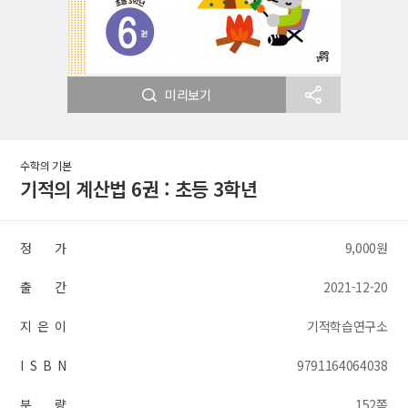
미리보기
수학의 기본
기적의 계산법 6권 : 초등 3학년
정 가
9,000원
출 간
2021-12-20
지 은 이
기적학습연구소
I S B N
9791164064038
분 량
152쪽