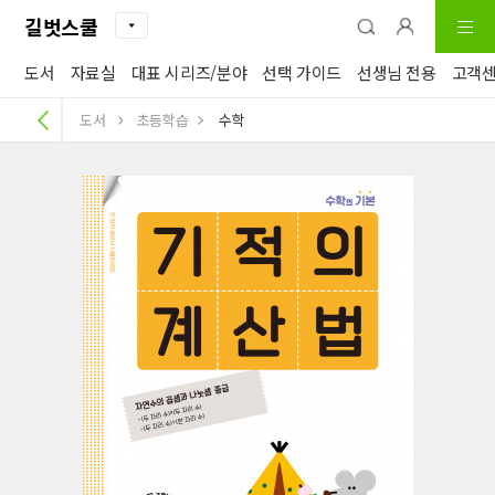
길벗스쿨
도서
자료실
대표 시리즈/분야
선택 가이드
선생님 전용
고객
도서
초등학습
수학