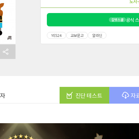
도서
공식 
길벗스쿨
YES24
교보문고
알라딘
여자
진단 테스트
자