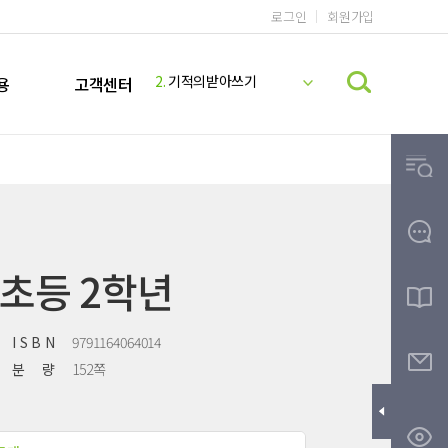
로그인
회원가입
1.
기적의 계산법
2.
기적의받아쓰기
용
고객센터
3.
기적의파닉스
4.
기적의독해력
5.
기적의 영어리딩
6.
미국교과서 READING
7.
기적의 계산법 5학년 9권 정답지
8.
기적의 계산법 5학년 10권 정답지
9.
기적의영어리딩
 초등 2학년
10.
기적의한글
I S B N
9791164064014
분 량
152쪽