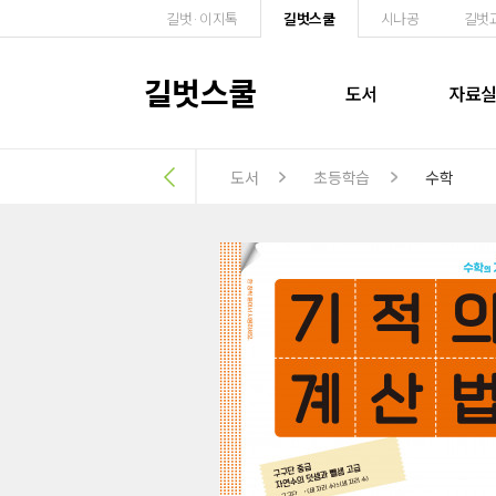
길벗·이지톡
길벗스쿨
시나공
길벗
길벗스쿨
도서
자료
도서
초등학습
수학