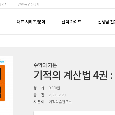
교과서
길벗 동영상강좌
실
대표 시리즈/분야
선택 가이드
선생님 전
수학의 기본
기적의 계산법 4권 :
정 가
9,000원
출 간
2021-12-20
지 은 이
기적학습연구소