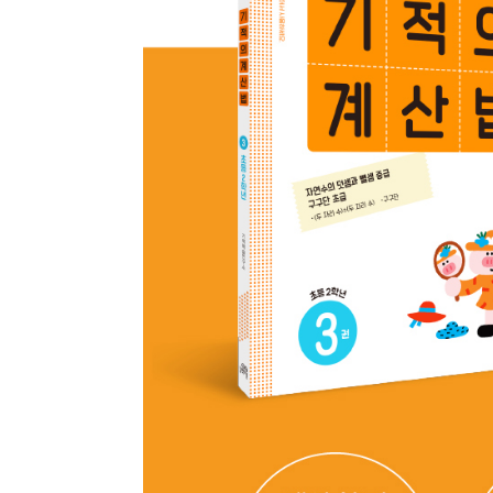
종류
인증
알림 메시지
문의
ISB
부가
문의 
부가
제목
종이책
도서 