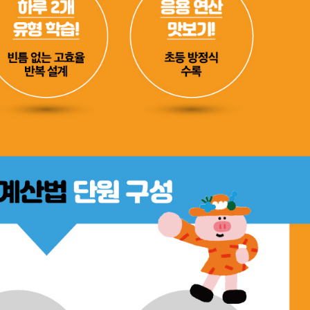
UR
*
(eBook) :
파일
동영상 강좌
찾아보
 앞 또는 뒷부분의 판권면 (발행인, 담당 편집자 등을 표시하는 곳) 중 ISBN
(예: 979-11-6050-407-1 05320로 된 곳의 뒤 다섯 자리 숫자 05320)
* 첨부파일은 10M 이내만 가능
문의하기
등록