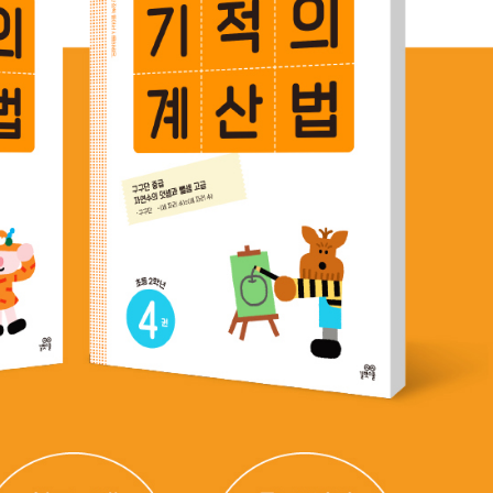
내용 문의
오류 제보
*
도서
기적의 계산법 4권 : 초등 2학년
내 서재
도서
기적의 계산법 4권 : 초등 2학년
N
구매 인증 도서
관심 도서
기호
쪽
*
* 여러 쪽이면 쉼표(,)로 구분해서 입력하세요.
기호 확인하는 방법
*
 :
뒷표지 아래쪽에 있는 바코드의 오른쪽 위 숫자