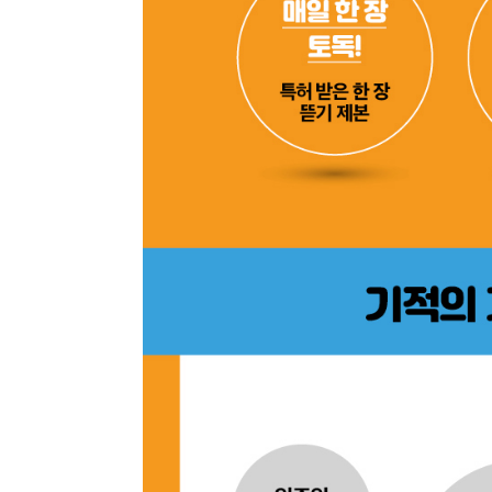
최근 이용 자료
내용
전자책
첨부
전자책
에 표기
내 문의/답변