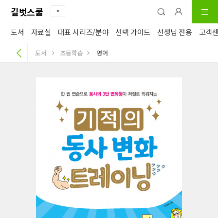
길벗스쿨
도서
자료실
대표 시리즈/분야
선택 가이드
선생님 전용
고객
도서
초등학습
영어