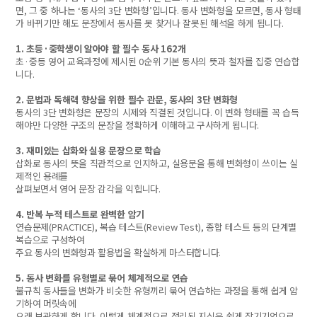
면
,
그 중 하나는
‘
동사의
3
단 변화형
’
입니다
.
동사 변화형을 모르면
,
동사 형태
가 바뀌기만 해도 문장에서 동사를 못 찾거나 잘못된 해석을 하게 됩니다
.
1.
초등
·
중학생이 알아야 할 필수 동사
162
개
초
·
중등 영어 교육과정에 제시된
0
순위 기본 동사의 뜻과 철자를 집중 연습합
니다
.
2.
문법과 독해력 향상을 위한 필수 관문
,
동사의
3
단 변화형
동사의
3
단 변화형은 문장의 시제와 직결된 것입니다
.
이 변화 형태를 꼭 습득
해야만 다양한 구조의 문장을 정확하게 이해하고 구사하게 됩니다
.
3.
재미있는 삽화와 실용 문장으로 학습
삽화로 동사의 뜻을 직관적으로 인지하고
,
실용문을 통해 변화형이 쓰이는 실
제적인 용례를
살펴보면서 영어 문장 감각을 익힙니다
.
4.
반복 누적 테스트로 완벽한 암기
연습문제
(PRACTICE),
복습 테스트
(Review Test),
종합 테스트 등의 단계별
복습으로 구성하여
주요 동사의 변화형과 활용법을 확실하게 마스터합니다
.
5.
동사 변화를 유형별로 묶어 체계적으로 연습
불규칙 동사들을 변화가 비슷한 유형끼리 묶어 연습하는 과정을 통해 쉽게 암
기하여 머릿속에
오래 보관하게 합니다
.
이렇게 체계적으로 정리된 지식은 쉽게 장기기억으로