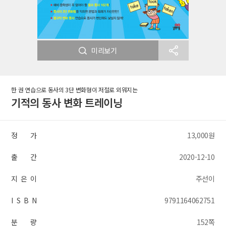
미리보기
한 권 연습으로 동사의 3단 변화형이 저절로 외워지는
기적의 동사 변화 트레이닝
정 가
13,000원
출 간
2020-12-10
지 은 이
주선이
I S B N
9791164062751
분 량
152쪽