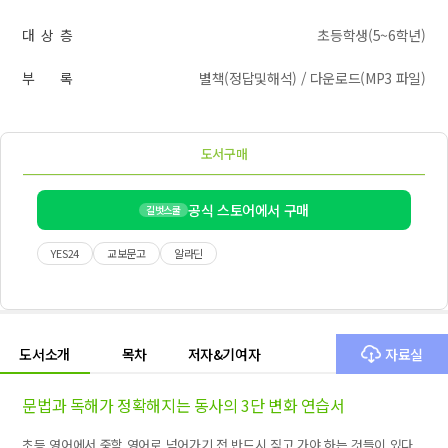
대 상 층
초등학생(5~6학년)
부 록
별책(정답및해석) / 다운로드(MP3 파일)
도서구매
공식 스토어에서 구매
길벗스쿨
YES24
교보문고
알라딘
도서소개
목차
저자&기여자
자료실
문법과 독해가 정확해지는 동사의 3단 변화 연습서
초등 영어에서 중학 영어로 넘어가기 전 반드시 짚고 가야 하는 것들이 있다