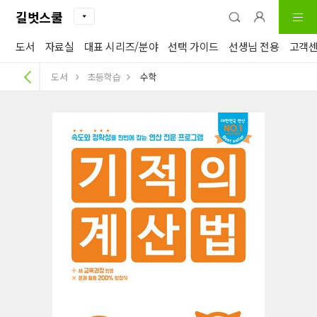
길벗스쿨
도서
자료실
대표 시리즈/분야
선택 가이드
선생님 전용
고객
도서
초등학습
수학