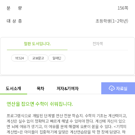
분 량
156쪽
대 상 층
초등학생(1~2학년)
절판 도서입니다.
전자책
YES24
교보문고
알라딘
도서소개
목차
저자&기여자
자료실
연산을 잡으면 수학이 쉬워집니다.
프로그램식으로 개발된 단계별 연산 전문 학습지. 수학의 기초는 계산력이고,
계산은 실수 없이 정확하고 빠르게 해낼 수 있어야 한다. 계산에 자신이 있으
면 뇌에 여유가 생기고, 이 여유를 문제 해결에 오롯이 쏟을 수 있다. <기적의
계산법>은 아이들이 집중하기에 알맞은 계산연습량을 딱 한 장에 담았다. 하