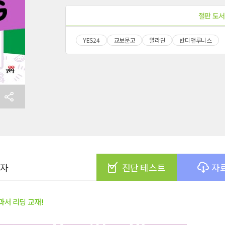
절판 도서
YES24
교보문고
알라딘
반디앤루니스
여자
진단 테스트
자
서 리딩 교재!