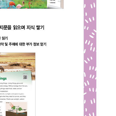
UR
*
(eBook) :
파일
동영상 강좌
찾아보
 앞 또는 뒷부분의 판권면 (발행인, 담당 편집자 등을 표시하는 곳) 중 ISBN
(예: 979-11-6050-407-1 05320로 된 곳의 뒤 다섯 자리 숫자 05320)
* 첨부파일은 10M 이내만 가능
문의하기
등록