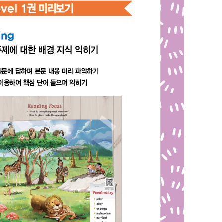
내용 문의
오류 제보
*
도서
미국 교과서 Reading Basic 2
내 서재
도서
미국 교과서 Reading Basic 2
N
구매 인증 도서
관심 도서
기호
쪽
*
* 여러 쪽이면 쉼표(,)로 구분해서 입력하세요.
기호 확인하는 방법
*
 :
뒷표지 아래쪽에 있는 바코드의 오른쪽 위 숫자