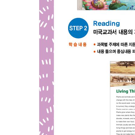
최근 이용 자료
내용
전자책
첨부
전자책
에 표기
내 문의/답변