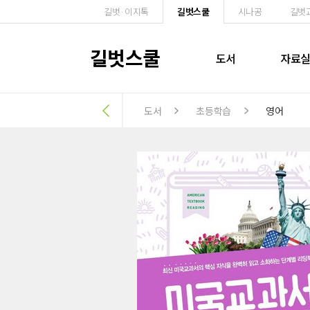
길벗·이지톡
길벗스쿨
시나공
길벗
길벗스쿨
도서
자료
도서
초등학습
영어