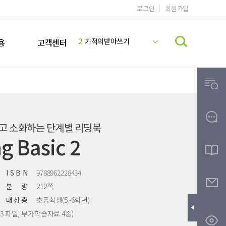
로그인
회원가입
1.
기적의 계산법
2.
기적의받아쓰기
용
고객센터
3.
기적의독해력
4.
기적의 영어리딩
5.
기적의파닉스
6.
기적의 계산법 5학년 9권 정답지
7.
미국교과서 READING
8.
기적의 계산법 5학년 10권 정답지
고 소화하는 단계별 리딩북
9.
기적받아쓰기
 Basic 2
10.
한글
I S B N
9788962228434
분 량
212쪽
대 상 층
초등학생(5~6학년)
P3 파일, 부가학습자료 4종)