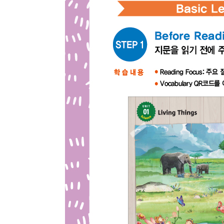
종류
인증
알림 메시지
문의
ISB
부가
문의 
부가
제목
종이책
도서 