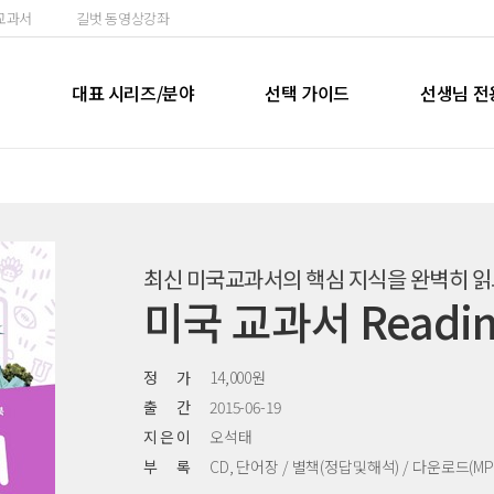
교과서
길벗 동영상강좌
실
대표 시리즈/분야
선택 가이드
선생님 전
최신 미국교과서의 핵심 지식을 완벽히 읽
미국 교과서 Reading
정 가
14,000원
출 간
2015-06-19
지 은 이
오석태
부 록
CD, 단어장 / 별책(정답및해석) / 다운로드(M