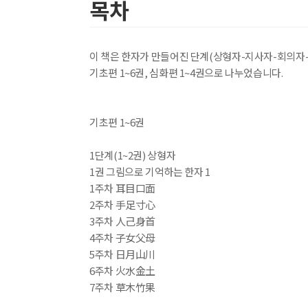
목차
이 책은 한자가 만들어진 단계(상형자-지사자-회의자-형
기초편 1~6권, 심화편 1~4권으로 나누었습니다.
기초편 1~6권
1단계(1~2권) 상형자
1권 그림으로 기억하는 한자 1
1주차 耳目口面
2주차 手足寸心
3주차 人己身首
4주차 子女父母
5주차 日月山川
6주차 火水金土
7주차 草木竹果