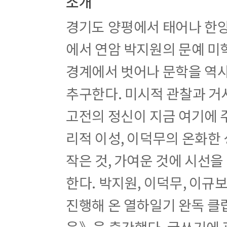
소개
6주차 見看省監
7주차 朝夕晝夜
경기도 양평에서 태어나 한
8주차 分明有名
에서 연암 박지원의 문예 미
6권 – 뜻으로 기억하는 한자 2
1주차 休息音樂
경계에서 벗어나 문학을 역사
2주차 眞善美實
추구한다. 미시적 관찰과 거
3주차 士農利用
4주차 共同社會
고전의 정신이 지금 여기에 
5주차 安全守則
6주차 初步學習
리적 이성, 이덕무의 온화한 
7주차 國史古書
8주차 孝解集知
작은 것, 가여운 것에 시선을
한다. 박지원, 이덕무, 이규
심화편 1~4권
진행해 온 열하일기 완독 클
음》을 출간했다. 글쓰기에 
4단계(1~4권) 형성자