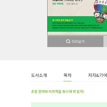
미리보기
도서소개
목차
저자&기
초등 한자와 어휘력을 동시에 꽉 잡자!