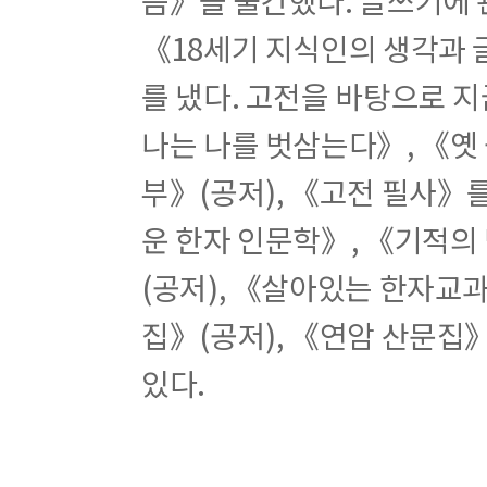
1권 – 부수로 배우는 한자 1
《18세기 지식인의 생각과 
1주차 味 問 命 和
2주차 技 投 持 授
를 냈다. 고전을 바탕으로 
3주차 忠 性 志 感
4주차 記 訓 語 說
나는 나를 벗삼는다》, 《옛
5주차 姓 妙 婚 始
6주차 完 宣 定 客
부》(공저), 《고전 필사》
7주차 住 任 作 停
8주차 腸 腹 脈 胞
운 한자 인문학》, 《기적의
(공저), 《살아있는 한자교
2권 – 부수로 배우는 한자 2
집》(공저), 《연암 산문집》
1주차 燈 煙 烈 熱
2주차 河 海 活 消
있다.
3주차 村 植 根 板
4주차 銅 錄 錢 鐘
5주차 場 在 域 地
6주차 景 星 暗 映