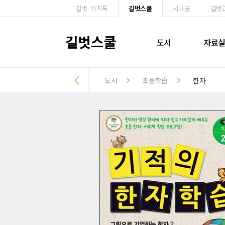
길벗·이지톡
길벗스쿨
시나공
길벗
길벗스쿨
도서
자료
도서
초등학습
한자