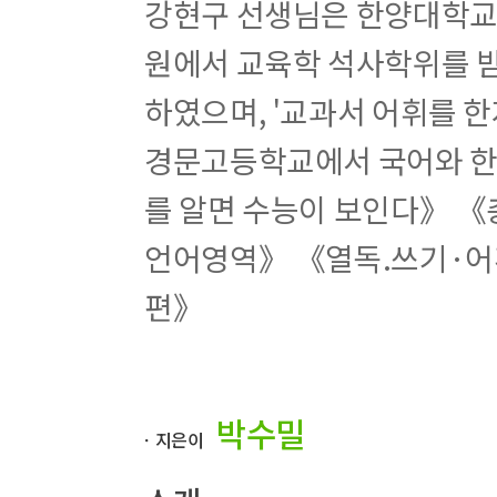
7주차 出入不可
강현구 선생님은 한양대학교
원에서 교육학 석사학위를 받
4권 – 상징으로 기억하는 한자 2
1주차 生長老少
하였으며, '교과서 어휘를 
2주차 永久至交
3주차 天才王立
경문고등학교에서 국어와 한
4주차 中文事典
5주차 民主自由
를 알면 수능이 보인다》 
6주차 方正太平
7주차 東西南北
언어영역》 《열독.쓰기·어
편》
3단계(5~6권) 회의자
5권 - 뜻으로 기억하는 한자 1
1주차 多絲林品
2주차 春夏秋冬
박수밀
3주차 兄弟家族
ㆍ지은이
4주차 信義友好
5주차 先後左右