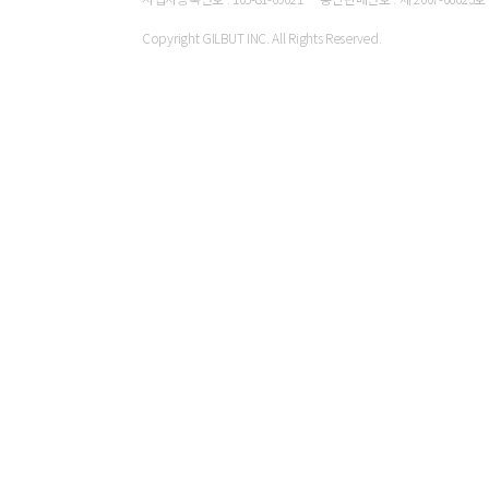
4주차 助 祖 組 査
5주차 放 防 房 訪
Copyright GILBUT INC. All Rights Reserved.
6주차 常 賞 當 堂
7주차 時 詩 侍 待