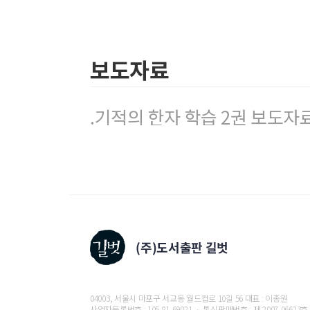
7주차 花 英 落 葉
8주차 筆 節 答 第
보도자료
3권 – 부수로 배우는 한자 3
1주차 終 結 約 級
2주차 道 過 遠 通
.기적의 한자 학습 2권 보도자료
3주차 理 現 球 珍
4주차 動 恿 勤 勝
5주차 切 到 前 判
6주차 貯 貴 買 財
7주차 界 留 略 番
8주차 神 禮 禁 秘
4권 – 소리로 배우는 한자
1주차 故 苦 固 居
2주차 功 空 攻 江
04003, 서울시 마포구 서교동 월드컵로 10길 56 대표 : 이종원
3주차 淸 請 情 精
사업자등록번호 : 105-81-69021 ㆍ 통신판매번호 : 제 2007-06623호