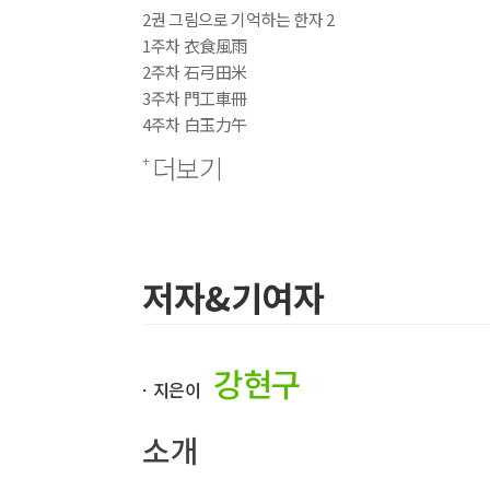
2권 그림으로 기억하는 한자 2
1주차 衣食風雨
2주차 石弓田米
3주차 門工車冊
4주차 白玉力午
5주차 角刀肉干
더보기
6주차 犬馬牛羊
7주차 蟲魚鳥象
2단계(3~4권) 지사자
저자&기여자
3권 – 상징으로 기억하는 한자 1
1주차 一三四七
2주차 十百千萬
강현구
3주차 上京高下
ㆍ지은이
4주차 大小非比
5주차 內外本末
소개
6주차 行止去來