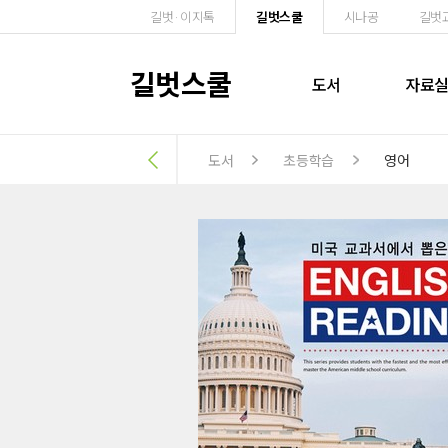
길벗·이지톡
길벗스쿨
시나공
길벗
길벗스쿨
도서
자료
도서
초등학습
영어