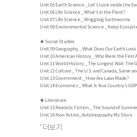
Unit 05 Earth Science _ Let’s Look inside the Ea
Unit 06 Life Science _ What’s in the Plant?
Unit 07 Life Science _ Wriggling Earthworms
Unit 08 Environmental Science _ Keep Ecosyst
★ Social Studies
Unit 09 Geography _ What Does Our Earth Look L
Unit 10 American History _ Who Were the First
Unit 11 World History _ The Longest Wall: The G
Unit 12 Culture _ The U.S. and Canada, Same an
Unit 13 Government _ How Are Laws Made?
Unit 14 Economics _ What Is Your Country’s GD
★ Literature
Unit 15 Realistic Fiction _ The Sound of Summ
Unit 16 Non-fiction_Autobiography My Story
Unit 17 Fiction_Comedy The Ransom of Red Chi
더보기
Unit 18 Realistic Fiction _ Aaron’s Gift
Unit 19 Folktale _ The Three Wishes