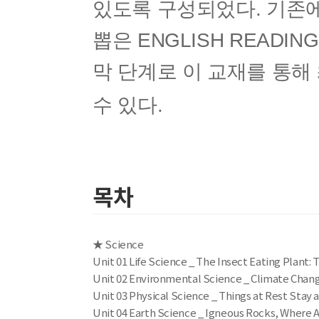
있도록 구성되었다. 기존
뽑은 ENGLISH READING
막 단계로 이 교재를 통해
수 있다.
목차
★ Science
Unit 01 Life Science _ The Insect Eating Plant:
Unit 02 Environmental Science _ Climate Chan
Unit 03 Physical Science _ Things at Rest Stay a
Unit 04 Earth Science _ Igneous Rocks, Where 