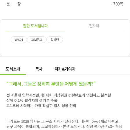
분 량
700쪽
절판 도서입니다.
전자책
YES24
교보문고
알라딘
도서소개
목차
저자&기여자
“그래서, 그들은 정확히 무엇을 어떻게 썼을까?”
전 서울대 입학사정관, 현 대치 최상위권 컨설턴트가 엄선하고 분석한
상위 0.1% 합격자의 생기부 수록
고1부터 시작하는 가장 확실한 입시 성공 전략
다가오는 2028 입시는 그 구조 자체가 달라진다. 내신이 5등급제로 바뀌고,
탐구 과목이 통합되며, 고교학점제가 본격 도입된다. 정량 평가만으로는 학생