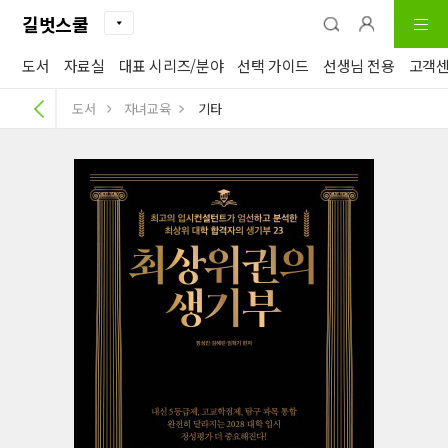
길벗스쿨
도서
자료실
대표 시리즈/분야
선택 가이드
선생님 전용
고객
도서
자녀교육
기타