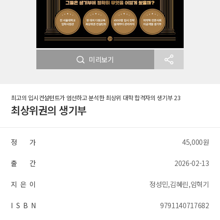
미리보기
최고의 입시컨설턴트가 엄선하고 분석한 최상위 대학 합격자의 생기부 23
최상위권의 생기부
정 가
45,000원
출 간
2026-02-13
지 은 이
정성민,김혜린,임혁기
I S B N
9791140717682