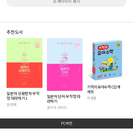
소개이미지 보기
추천도서
기적의유아수학C단계
세트
일본어 상용한자 무작
일본어 단어 무작정 따
정 따라하기 1
박영훈
라하기
권경배
후지이 아사리
PC버전