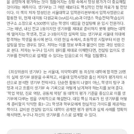
을 공정하게 평가하는 것이 힘들어지는 상황 속에서 정성 평가가 더 중요해질
것이라는 예측이다. 생기부는 그 어떤 때보다도 핵심적인 전형 자료가 될 전망
이다. 이 책의 저자 정성민은 서울대학교 입학관리본부에서 입학사정관으로
활동한 뒤, 현재 대치동 다원교육 DnA입시Lab과 더뎁스 학습전략/학습심리
연구소 소장으로 4,500명이 넘는 학생의 대입을 컨설팅해 온 입시 전문가다.
그는 매년, 내신 전교 1등이지만 생기부를 제대로 준비하지 못해 원하는 대학
에 떨어지는 학생과, 전교 2~3등이지만 설득력 있는 생기부로 서울대 의대에
합격하는 학생을 동시에 본다. 이런 현실 속에서, 초등학생 시절부터 비싼 컨
설팅을 받는 경우도 많다. 저자는 이를 정보 부족과 불안이 만든 과잉 반응으
로 본다. 저자는 누구나 입시의 원리를 제대로 이해한다면, 컨설팅 없이도 생
기부를 전략적으로 설계할 수 있다는 믿음으로 이 책을 집필했다.
《최상위권의 생기부》는 서울대, 의약학대학 등 최상위 대학에 합격한 23명
의 실제 생기부 원문을 수록하고, 서울대 입학사정관 출신 저자가 평가자의 시
선으로 분석한 생기부 전략서다. 단순한 활동의 나열이 아닌, 학생의 탐구 과
정과 사고 흐름이 생기부 속 기록으로 어떻게 남겨져야 하는지를 보여 준다.
‘학업 역량, 진로 역량, 공동체 역량’ 등 대학의 평가 기준을 중심으로 이를 생
기부에 다루는 법을 구체적으로 해설한다. 대입 핵심 자료가 된 생기부를 어떻
게 준비할지 막막한 중3~고1 학생과 학부모에게 현실적인 가이드를 제공하는
책이다. 값비싼 컨설팅 없이도 대학이 공개한 평가 원칙과 실제 사례를 정확히
해석하면, 누구나 자신의 생기부를 스스로 설계할 수 있다.