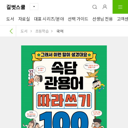
길벗스쿨
도서
자료실
대표 시리즈/분야
선택 가이드
선생님 전용
고객
도서
초등학습
국어