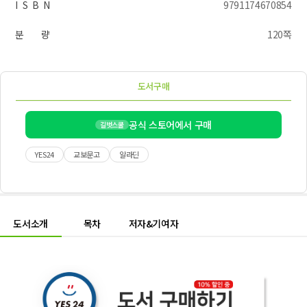
I S B N
9791174670854
분 량
120쪽
도서구매
공식 스토어에서 구매
길벗스쿨
YES24
교보문고
알라딘
도서소개
목차
저자&기여자