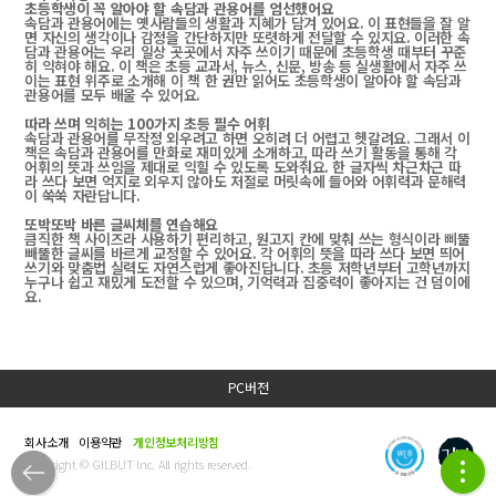
초등학생이 꼭 알아야 할 속담과 관용어를 엄선했어요
속담과 관용어에는 옛사람들의 생활과 지혜가 담겨 있어요
.
이 표현들을 잘 알
면 자신의 생각이나 감정을 간단하지만 또렷하게 전달할 수 있지요
.
이러한 속
담과 관용어는 우리 일상 곳곳에서 자주 쓰이기 때문에 초등학생 때부터 꾸준
히 익혀야 해요
.
이 책은 초등 교과서
,
뉴스
,
신문
,
방송 등 실생활에서 자주 쓰
이는 표현 위주로 소개해 이 책 한 권만 읽어도 초등학생이 알아야 할 속담과
관용어를 모두 배울 수 있어요
.
따라 쓰며 익히는
100
가지 초등 필수 어휘
속담과 관용어를 무작정 외우려고 하면 오히려 더 어렵고 헷갈려요
.
그래서 이
책은 속담과 관용어를 만화로 재미있게 소개하고
,
따라 쓰기 활동을 통해 각
어휘의 뜻과 쓰임을 제대로 익힐 수 있도록 도와줘요
.
한 글자씩 차근차근 따
라 쓰다 보면 억지로 외우지 않아도 저절로 머릿속에 들어와 어휘력과 문해력
이 쑥쑥 자란답니다
.
또박또박 바른 글씨체를 연습해요
큼직한 책 사이즈라 사용하기 편리하고
,
원고지 칸에 맞춰 쓰는 형식이라 삐뚤
빼뚤한 글씨를 바르게 교정할 수 있어요
.
각 어휘의 뜻을 따라 쓰다 보면 띄어
쓰기와 맞춤법 실력도 자연스럽게 좋아진답니다
.
초등 저학년부터 고학년까지
누구나 쉽고 재밌게 도전할 수 있으며
,
기억력과 집중력이 좋아지는 건 덤이에
요
.
PC버전
회사소개
이용약관
개인정보처리방침
Copyright © GILBUT Inc. All rights reserved.